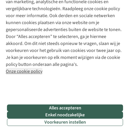
van marketing, analytische en functionele cookies en
Meld je aan voor de nieuwsbrief
Kledingherstelling
Gear Check
vergelijkbare technologieën. Raadpleeg onze cookie policy
Retouches
Inspiratie & advies
voor meer informatie. Ook derden en sociale netwerken
Voor bedrijven
Follow us
kunnen cookies plaatsen via onze website om je
gepersonaliseerde advertenties buiten de website te tonen.
Door “Alles accepteren” te selecteren, ga je hiermee
akkoord. Om dit niet steeds opnieuw te vragen, slaan wij je
voorkeuren voor het gebruik van cookies voor twee jaar op.
Je kan je voorkeuren op elk moment wijzigen via de cookie
Disclaimer
Privacy Policy
Algemene voorwaarden
policy button onderaan alle pagina's.
Cookie Policy
Onze cookie policy
Retail Concepts NV,
Smallandlaan 9,
B-2660 Hoboken
team@asadventure.com
+32 (0)3 828 30 15
BTW BE 0416.762.280
Alles accepteren
Enkel noodzakelijke
Voorkeuren instellen