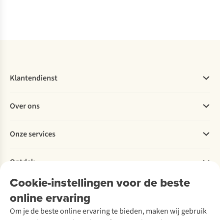
Vergelijk
Vergelijk
Vergelijk
Vergelijk
Klantendienst
Veelgestelde vragen
Over ons
Bestellen
Betalen
Werken bij A.S.Adventure
Onze services
Levering
Explore More
Retourneren
Verantwoord ondernemen
Verhuur / Skiverhuur
Bestelling herroepen
Ontdek
Over Ayacucho
Tweedehands
Onderhoud en herstellingen
Onze winkels
Cookie-instellingen voor de beste
Ski-onderhoud
A.S.Magazine
Garantie
Over A.S.Adventure
Wasservice
online ervaring
Podcast
Contact
Toegankelijkheidsverklaring
Schoenonderhoud
Explore Academy
Om je de beste online ervaring te bieden, maken wij gebruik
Schoenherstelling
Explore Camp