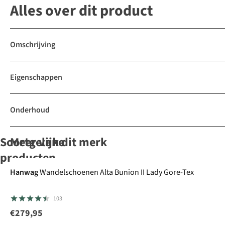
Alles over dit product
Omschrijving
Eigenschappen
Onderhoud
Soortgelijke
Meer van dit merk
Gore-Tex
producten
Hanwag
Wandelschoenen Alta Bunion II Lady Gore-Tex
Meindl
LOWA
Hanwag
Hanwag
103
Wandelschoenen
Wandelschoenen
Wandelschoenen
Wandelschoenen
Ohio II Lady
Renegade Evo Ll
Alta Bunion II Ll
Alta Bunion II Ll
€279,95
16
Mid Ws