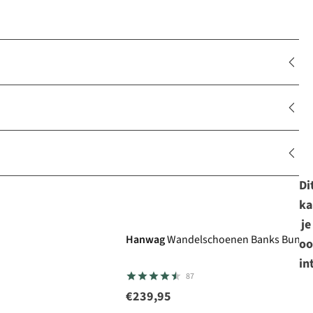
Di
ka
Gore-Tex
je
Hanwag
Wandelschoenen Banks Bunion
oo
in
87
€239,95