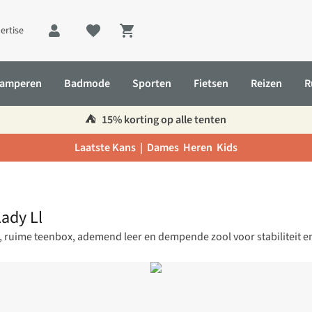
ertise
Shopping cart
amperen
Badmode
Sporten
Fietsen
Reizen
R
⛺️
15% korting op alle tenten
Laatste Kans |
Dames
Heren
Kids
ady Ll
, ruime teenbox, ademend leer en dempende zool voor stabiliteit e