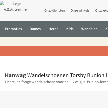
Onze diensten
Onze winkels
Onze exp
Promoties
Dames
Heren
Kids
Wandelen
K
Home
Wandelschoenen Torsby Bunion Lady Ll
Hanwag
Wandelschoenen Torsby Bunion L
Lichte, halfhoge wandelschoen voor hallux valgus. Bunion-leest