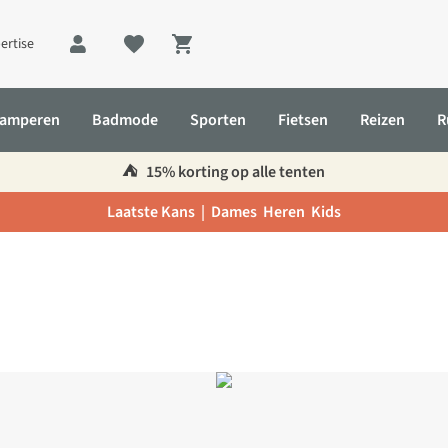
ertise
Shopping cart
amperen
Badmode
Sporten
Fietsen
Reizen
R
⛺️
15% korting op alle tenten
Laatste Kans |
Dames
Heren
Kids