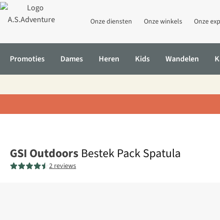
Onze diensten
Onze winkels
Onze exp
Promoties
Dames
Heren
Kids
Wandelen
K
Home
Bestek Pack Spatula
GSI Outdoors
Bestek Pack Spatula
2 reviews