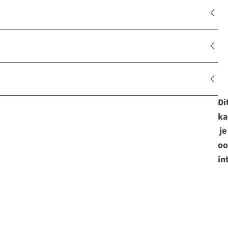
Di
ka
je
oo
in