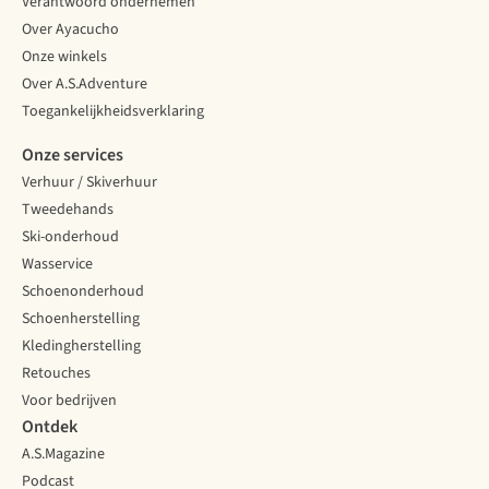
Verantwoord ondernemen
Over Ayacucho
Onze winkels
Over A.S.Adventure
Toegankelijkheidsverklaring
Onze services
Verhuur / Skiverhuur
Tweedehands
Ski-onderhoud
Wasservice
Schoenonderhoud
Schoenherstelling
Kledingherstelling
Retouches
Voor bedrijven
Ontdek
A.S.Magazine
Podcast