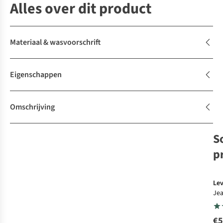
Alles over dit product
Materiaal & wasvoorschrift
Eigenschappen
Omschrijving
S
p
Lev
Jea
Re
Str
€5