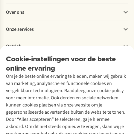
Veelgestelde vragen
Over ons
Bestellen
Betalen
Werken bij A.S.Adventure
Onze services
Levering
Explore More
Retourneren
Verantwoord ondernemen
Verhuur / Skiverhuur
Bestelling herroepen
Ontdek
Over Ayacucho
Tweedehands
Onderhoud en herstellingen
Onze winkels
Cookie-instellingen voor de beste
Ski-onderhoud
A.S.Magazine
Garantie
Over A.S.Adventure
Wasservice
online ervaring
Podcast
Contact
Toegankelijkheidsverklaring
Schoenonderhoud
Explore Academy
Om je de beste online ervaring te bieden, maken wij gebruik
Schoenherstelling
Explore Camp
van marketing, analytische en functionele cookies en
Meld je aan voor de nieuwsbrief
Kledingherstelling
Gear Check
vergelijkbare technologieën. Raadpleeg onze cookie policy
Retouches
Inspiratie & advies
voor meer informatie. Ook derden en sociale netwerken
Voor bedrijven
Follow us
kunnen cookies plaatsen via onze website om je
gepersonaliseerde advertenties buiten de website te tonen.
Door “Alles accepteren” te selecteren, ga je hiermee
akkoord. Om dit niet steeds opnieuw te vragen, slaan wij je
voorkeuren voor het gebruik van cookies voor twee jaar op.