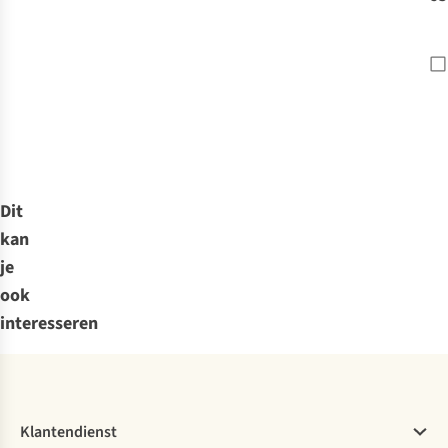
Dit
kan
je
ook
interesseren
Klantendienst