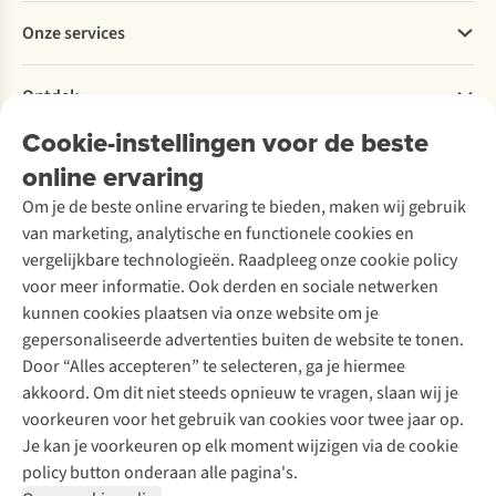
Betalen
Werken bij A.S.Adventure
Onze services
Levering
Explore More
Retourneren
Verantwoord ondernemen
Verhuur / Skiverhuur
Bestelling herroepen
Ontdek
Over Ayacucho
Tweedehands
Onderhoud en herstellingen
Onze winkels
Cookie-instellingen voor de beste
Ski-onderhoud
A.S.Magazine
Garantie
Over A.S.Adventure
Wasservice
online ervaring
Podcast
Contact
Toegankelijkheidsverklaring
Schoenonderhoud
Explore Academy
Om je de beste online ervaring te bieden, maken wij gebruik
Schoenherstelling
Explore Camp
van marketing, analytische en functionele cookies en
Meld je aan voor de nieuwsbrief
Kledingherstelling
Gear Check
vergelijkbare technologieën. Raadpleeg onze cookie policy
Retouches
Inspiratie & advies
voor meer informatie. Ook derden en sociale netwerken
Voor bedrijven
Follow us
kunnen cookies plaatsen via onze website om je
gepersonaliseerde advertenties buiten de website te tonen.
Door “Alles accepteren” te selecteren, ga je hiermee
akkoord. Om dit niet steeds opnieuw te vragen, slaan wij je
voorkeuren voor het gebruik van cookies voor twee jaar op.
Je kan je voorkeuren op elk moment wijzigen via de cookie
Disclaimer
Privacy Policy
Algemene voorwaarden
policy button onderaan alle pagina's.
Cookie Policy