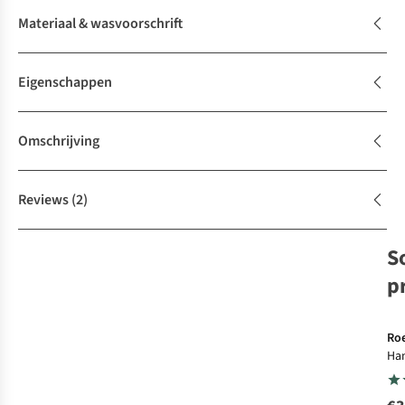
Materiaal & wasvoorschrift
Eigenschappen
Omschrijving
Reviews
(2)
S
p
Roe
Ha
Bo