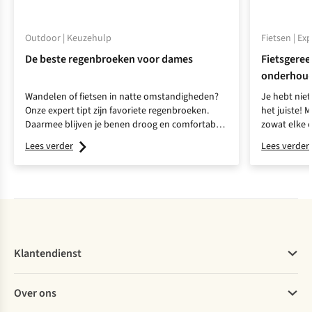
Outdoor | Keuzehulp
Fietsen | Ex
De beste regenbroeken voor dames
Fietsgereed
onderhou
Wandelen of fietsen in natte omstandigheden?
Je hebt nie
Onze expert tipt zijn favoriete regenbroeken.
het juiste! 
Daarmee blijven je benen droog en comfortabel
zowat elke o
tijdens elke regenbui.
Lees verder
Lees verder
Klantendienst
Veelgestelde vragen
Over ons
Bestellen