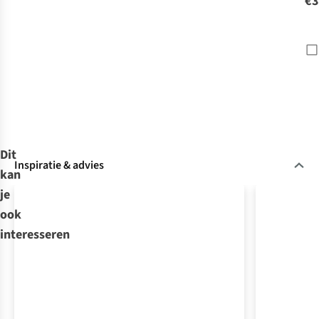
€3
Dit
Inspiratie & advies
kan
je
ook
interesseren