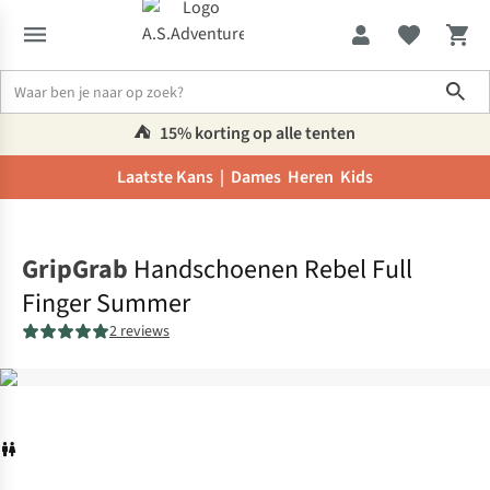
Sho
⛺️
15% korting op alle tenten
Laatste Kans |
Dames
Heren
Kids
Home
GripGrab
Handschoenen Rebel Full
Finger Summer
2 reviews