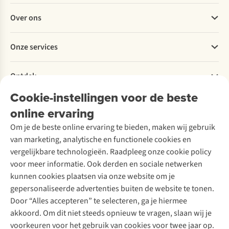
Veelgestelde vragen
Steekzak aan de voorkant
: Snel toegankelijk voor natte kleding of
Over ons
Bestellen
andere spullen die je apart wil houden.
Betalen
Werken bij A.S.Adventure
Zijvakken voor extra opbergruimte
: Handig voor waterflessen,
Onze services
Levering
Explore More
snacks of ander materiaal binnen handbereik.
Retourneren
Verantwoord ondernemen
Verhuur / Skiverhuur
Inclusief regenhoes
: Houdt de inhoud droog bij regenweer,
Bestelling herroepen
Ontdek
Over Ayacucho
Tweedehands
volledig geïntegreerd in het ontwerp.
Onderhoud en herstellingen
Onze winkels
Cookie-instellingen voor de beste
Ski-onderhoud
A.S.Magazine
Garantie
Licht en stevig
: Slechts 2190 g voor een inhoud van 75 liter, met
Over A.S.Adventure
Wasservice
online ervaring
Podcast
een maximaal draaggewicht van 24,9 kg.
Contact
Toegankelijkheidsverklaring
Schoenonderhoud
Explore Academy
Om je de beste online ervaring te bieden, maken wij gebruik
Materiaal van hoogwaardig nylon
: Robuust en slijtvast, geschikt
Schoenherstelling
Explore Camp
van marketing, analytische en functionele cookies en
voor intensief gebruik in uiteenlopende omstandigheden.
Meld je aan voor de nieuwsbrief
Kledingherstelling
Gear Check
vergelijkbare technologieën. Raadpleeg onze cookie policy
Retouches
Milieubewuste constructie
: Gemaakt van minstens 50%
Inspiratie & advies
voor meer informatie. Ook derden en sociale netwerken
gerecycled synthetisch materiaal, zonder PFC’s of PFA’s, en
Voor bedrijven
Follow us
kunnen cookies plaatsen via onze website om je
gecertificeerd volgens de Global Recycled Standard.
gepersonaliseerde advertenties buiten de website te tonen.
Lange levensduur
: Minstens 4 jaar garantie en gemakkelijk te
Door “Alles accepteren” te selecteren, ga je hiermee
repareren bij slijtage of schade.
akkoord. Om dit niet steeds opnieuw te vragen, slaan wij je
voorkeuren voor het gebruik van cookies voor twee jaar op.
Afmetingen van 35 x 81 x 34 cm
: Groot maar efficiënt formaat