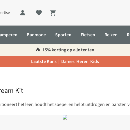
ertise
Shopping cart
amperen
Badmode
Sporten
Fietsen
Reizen
R
⛺️
15% korting op alle tenten
Laatste Kans |
Dames
Heren
Kids
ream Kit
ioneert het leer, houdt het soepel en helpt uitdrogen en barsten