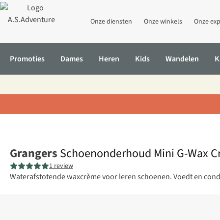
Onze diensten
Onze winkels
Onze exp
Promoties
Dames
Heren
Kids
Wandelen
K
Home
Schoenonderhoud Mini G-Wax Cream Kit
Grangers
Schoenonderhoud Mini G-Wax C
1 review
Waterafstotende waxcrème voor leren schoenen. Voedt en condit