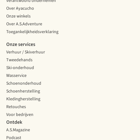
Verantwoord ondernemen
Over Ayacucho
Onze winkels
Over A.S.Adventure
Toegankelijkheidsverklaring
Onze services
Verhuur / Skiverhuur
Tweedehands
Ski-onderhoud
Wasservice
Schoenonderhoud
Schoenherstelling
Kledingherstelling
Retouches
Voor bedrijven
Ontdek
A.S.Magazine
Podcast