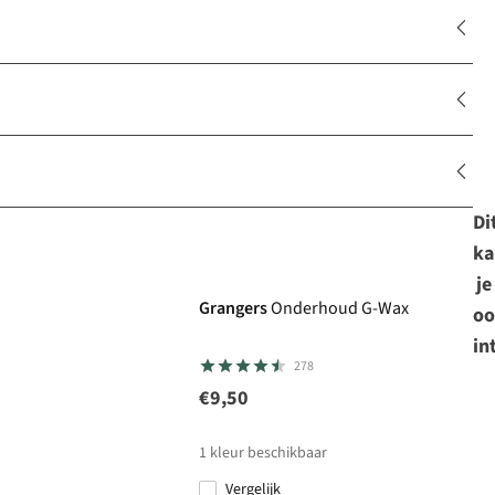
Di
ka
Care & Repair favoriet
je
Grangers
Onderhoud G-Wax
oo
in
278
€9,50
1
kleur beschikbaar
Vergelijk