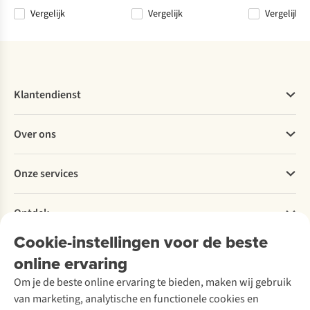
Vergelijk
Vergelijk
Vergelijk
%
Klantendienst
Veelgestelde vragen
Over ons
Bestellen
Betalen
Werken bij A.S.Adventure
Onze services
Levering
Explore More
Retourneren
Verantwoord ondernemen
Verhuur / Skiverhuur
Bestelling herroepen
Ontdek
Over Ayacucho
Tweedehands
Onderhoud en herstellingen
Onze winkels
Cookie-instellingen voor de beste
Ski-onderhoud
A.S.Magazine
Garantie
Over A.S.Adventure
Wasservice
online ervaring
Podcast
Contact
Toegankelijkheidsverklaring
Schoenonderhoud
Explore Academy
Om je de beste online ervaring te bieden, maken wij gebruik
Schoenherstelling
Explore Camp
van marketing, analytische en functionele cookies en
Meld je aan voor de nieuwsbrief
Kledingherstelling