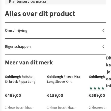
Klantenservice: ma-za
Alles over dit product
Omschrijving
Eigenschappen
Di
Meer van dit merk
ka
je
Goldbergh
Softshell
Goldbergh
Fleece Mira
Goldbergh
Ski
oo
Skibroek Pippa Long
Long Sleeve Knit
in
€469,00
€159,00
€599,00
1
kleur beschikbaar
1
kleur beschikbaar
2
kleuren besc