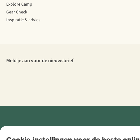
Explore Camp
Gear Check
Inspiratie & advies
Meld je aan voor de nieuwsbrief
Retail Concepts
Cookie-instellingen voor de beste onlin