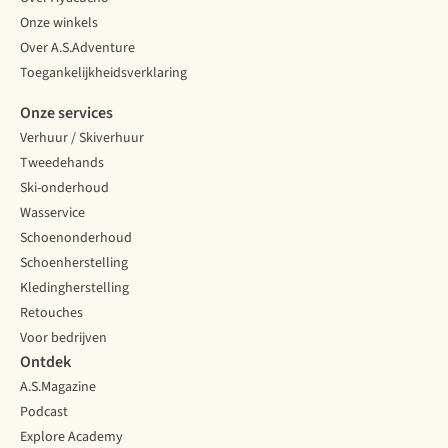
Onze winkels
Over A.S.Adventure
Toegankelijkheidsverklaring
Onze services
Verhuur / Skiverhuur
Tweedehands
Ski-onderhoud
Wasservice
Schoenonderhoud
Schoenherstelling
Kledingherstelling
Retouches
Voor bedrijven
Ontdek
A.S.Magazine
Podcast
Explore Academy