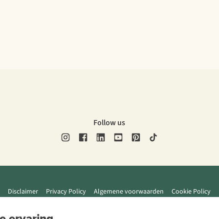
Follow us
Disclaimer
Privacy Policy
Algemene voorwaarden
Cookie Policy
e ervaring