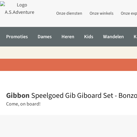
Onze diensten
Onze winkels
Onze exp
Promoties
Dames
Heren
Kids
Wandelen
K
Home
Speelgoed Gib Giboard Set - Bonzo Classic
Gibbon
Speelgoed Gib Giboard Set - Bonzo
Come, on board!