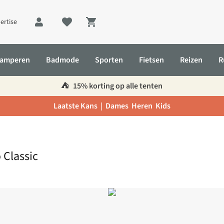
ertise
Shopping cart
amperen
Badmode
Sporten
Fietsen
Reizen
R
⛺️
15% korting op alle tenten
Laatste Kans |
Dames
Heren
Kids
 Classic