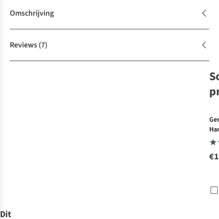
Omschrijving
Reviews
(7)
S
p
Ge
Ha
Gad
Pli
€1
To
Dit