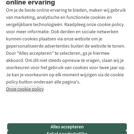
online ervaring
Podcast
Contact
Toegankelijkheidsverklaring
Schoenonderhoud
Explore Academy
Om je de beste online ervaring te bieden, maken wij gebruik
Schoenherstelling
Explore Camp
van marketing, analytische en functionele cookies en
Meld je aan voor de nieuwsbrief
Kledingherstelling
Gear Check
vergelijkbare technologieën. Raadpleeg onze cookie policy
Retouches
Inspiratie & advies
voor meer informatie. Ook derden en sociale netwerken
Voor bedrijven
Follow us
kunnen cookies plaatsen via onze website om je
gepersonaliseerde advertenties buiten de website te tonen.
Door “Alles accepteren” te selecteren, ga je hiermee
akkoord. Om dit niet steeds opnieuw te vragen, slaan wij je
voorkeuren voor het gebruik van cookies voor twee jaar op.
Je kan je voorkeuren op elk moment wijzigen via de cookie
Disclaimer
Privacy Policy
Algemene voorwaarden
policy button onderaan alle pagina's.
Cookie Policy
Onze cookie policy
Retail Concepts NV,
Smallandlaan 9,
B-2660 Hoboken
team@asadventure.com
+32 (0)3 828 30 15
BTW BE 0416.762.280
Alles accepteren