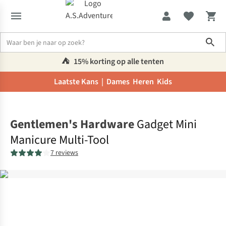
Sho
⛺️
15% korting op alle tenten
Laatste Kans |
Dames
Heren
Kids
Home
Gentlemen's Hardware
Gadget Mini
Manicure Multi-Tool
7 reviews