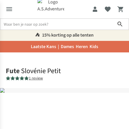
Sho
⛺️
15% korting op alle tenten
Laatste Kans |
Dames
Heren
Kids
Home
Fute
Slovénie Petit
1 review