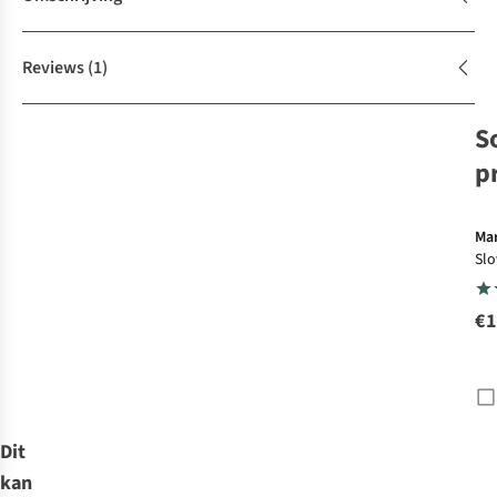
Reviews
(1)
S
p
Ma
Slove
Po
€1
Dit
kan