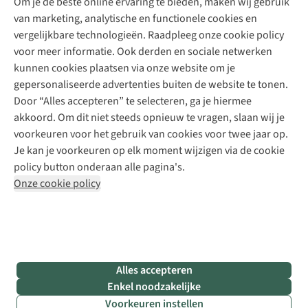
Om je de beste online ervaring te bieden, maken wij gebruik
Schoenherstelling
Explore Camp
van marketing, analytische en functionele cookies en
Meld je aan voor de nieuwsbrief
Kledingherstelling
Gear Check
vergelijkbare technologieën. Raadpleeg onze cookie policy
Retouches
Inspiratie & advies
voor meer informatie. Ook derden en sociale netwerken
Voor bedrijven
Follow us
kunnen cookies plaatsen via onze website om je
gepersonaliseerde advertenties buiten de website te tonen.
Door “Alles accepteren” te selecteren, ga je hiermee
akkoord. Om dit niet steeds opnieuw te vragen, slaan wij je
voorkeuren voor het gebruik van cookies voor twee jaar op.
Je kan je voorkeuren op elk moment wijzigen via de cookie
Disclaimer
Privacy Policy
Algemene voorwaarden
policy button onderaan alle pagina's.
Cookie Policy
Onze cookie policy
Retail Concepts NV,
Smallandlaan 9,
B-2660 Hoboken
team@asadventure.com
+32 (0)3 828 30 15
BTW BE 0416.762.280
Alles accepteren
Enkel noodzakelijke
Voorkeuren instellen