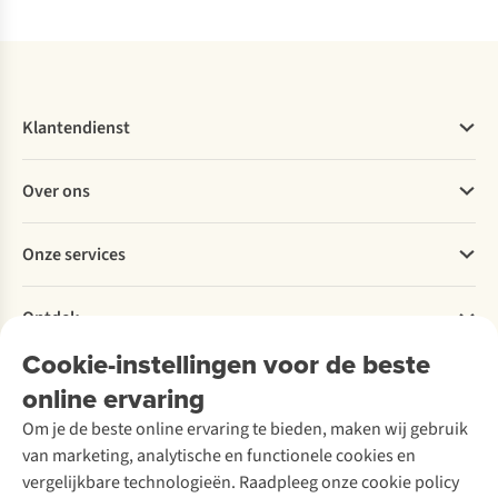
Vergelijk
Vergelijk
Vergelijk
Vergelijk
Vergelijk
Klantendienst
Veelgestelde vragen
Over ons
Bestellen
Betalen
Werken bij A.S.Adventure
Onze services
Levering
Explore More
Retourneren
Verantwoord ondernemen
Verhuur / Skiverhuur
Bestelling herroepen
Ontdek
Over Ayacucho
Tweedehands
Onderhoud en herstellingen
Onze winkels
Cookie-instellingen voor de beste
Ski-onderhoud
A.S.Magazine
Garantie
Over A.S.Adventure
Wasservice
online ervaring
Podcast
Contact
Toegankelijkheidsverklaring
Schoenonderhoud
Explore Academy
Om je de beste online ervaring te bieden, maken wij gebruik
Schoenherstelling
Explore Camp
van marketing, analytische en functionele cookies en
Meld je aan voor de nieuwsbrief
Kledingherstelling
Gear Check
vergelijkbare technologieën. Raadpleeg onze cookie policy
Retouches