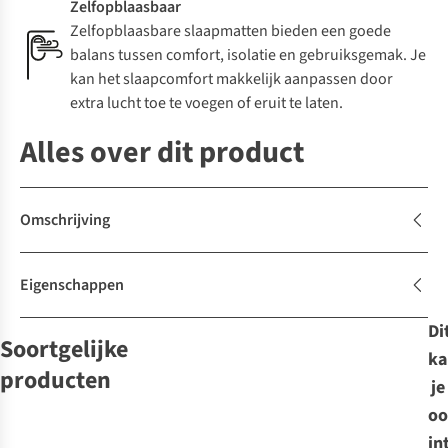
Zelfopblaasbaar
Zelfopblaasbare slaapmatten bieden een goede
balans tussen comfort, isolatie en gebruiksgemak. Je
kan het slaapcomfort makkelijk aanpassen door
extra lucht toe te voegen of eruit te laten.
Alles over dit product
Omschrijving
Eigenschappen
Di
Soortgelijke
ka
producten
je
oo
Ayacucho
Vaude
Exped
Sea To Summit
Nemo
in