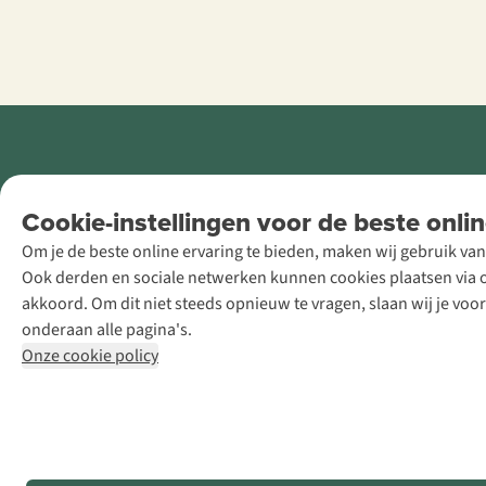
Retail Concepts
Cookie-instellingen voor de beste onlin
NV,
Om je de beste online ervaring te bieden, maken wij gebruik van
Smallandlaan
Ook derden en sociale netwerken kunnen cookies plaatsen via on
9, B-2660
akkoord. Om dit niet steeds opnieuw te vragen, slaan wij je voo
Hoboken
onderaan alle pagina's.
+32 (0)3 828
Onze cookie policy
30 15
team@asadventure.com
BTW BE
0416.762.280