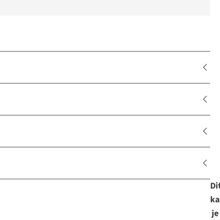
Di
ka
Expert review
je