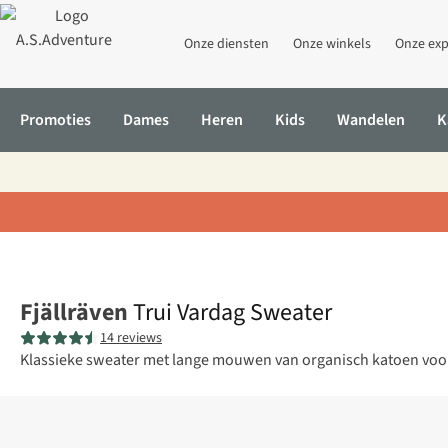
Onze diensten
Onze winkels
Onze exp
Promoties
Dames
Heren
Kids
Wandelen
K
Home
Trui Vardag Sweater
Fjällräven
Trui Vardag Sweater
14 reviews
Klassieke sweater met lange mouwen van organisch katoen voor h