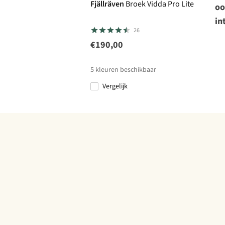
Fjällräven
Broek Vidda Pro Lite
oo
in
26
€190,00
5
kleuren beschikbaar
Vergelijk