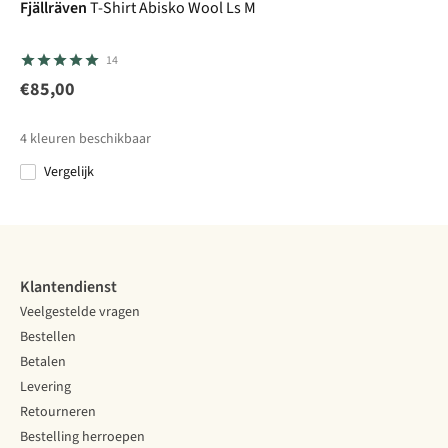
Fjällräven
T-Shirt Abisko Wool Ls M
Rab
Patagonia
Fleece
Patagonia
Kappy
14
Ascendor
Trui
Trui P-6 Logo
Design
Trui
Hoody
Boardshort
Uprisal
Sunrise
€85,00
1
1
Logo Uprisal
Hoodie
Fleece Button
€130,00
€100,00
€100,00
€105,00
Hoodie
4
kleuren beschikbaar
Vergelijk
Vergelijk
Vergelijk
Vergelijk
Vergelijk
Klantendienst
Veelgestelde vragen
Bestellen
Betalen
Levering
Retourneren
Bestelling herroepen