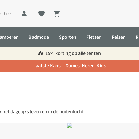
ertise
Shopping cart
amperen
Badmode
Sporten
Fietsen
Reizen
R
⛺️
15% korting op alle tenten
Laatste Kans |
Dames
Heren
Kids
et dagelijks leven en in de buitenlucht.