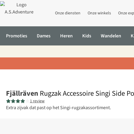
Onze diensten
Onze winkels
Onze exp
Promoties
Dames
Heren
Kids
Wandelen
K
Home
Rugzak Accessoire Singi Side Pockets
Fjällräven
Rugzak Accessoire Singi Side P
1 review
Extra zijvak dat past op het Singi-rugzakassortiment.