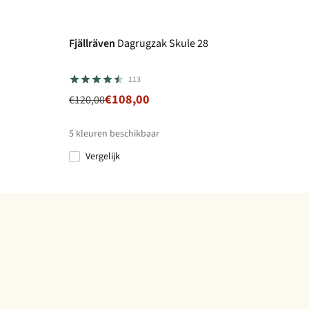
-10%
Fjällräven
Dagrugzak Skule 28
113
€108,00
€120,00
5
kleuren beschikbaar
Vergelijk
%
%
%
%
%