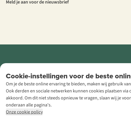
Meld je aan voor de nieuwsbrief
Retail Concepts
Cookie-instellingen voor de beste onlin
NV,
Om je de beste online ervaring te bieden, maken wij gebruik van
Smallandlaan
Ook derden en sociale netwerken kunnen cookies plaatsen via on
9, B-2660
akkoord. Om dit niet steeds opnieuw te vragen, slaan wij je voo
Hoboken
onderaan alle pagina's.
+32 (0)3 828
Onze cookie policy
30 15
team@asadventure.com
BTW BE