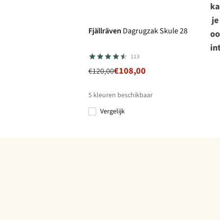
ka
-10%
je
Fjällräven
Dagrugzak Skule 28
oo
in
113
€108,00
€120,00
5
kleuren beschikbaar
Vergelijk
%
%
%
%
%