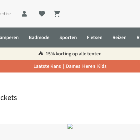
ertise
Shopping cart
amperen
Badmode
Sporten
Fietsen
Reizen
R
⛺️
15% korting op alle tenten
Laatste Kans |
Dames
Heren
Kids
ockets