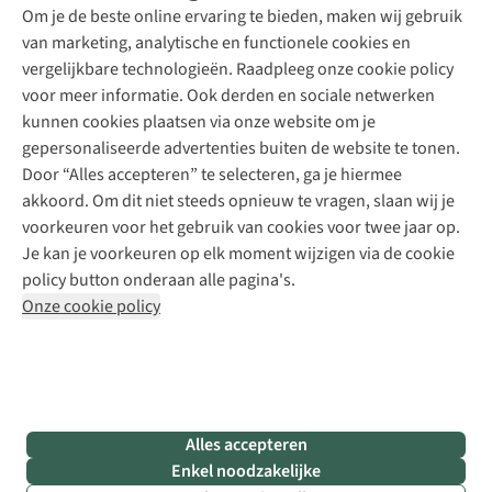
Explore Academy
Om je de beste online ervaring te bieden, maken wij gebruik
Schoenherstelling
Explore Camp
van marketing, analytische en functionele cookies en
Meld je aan voor de nieuwsbrief
Kledingherstelling
Gear Check
vergelijkbare technologieën. Raadpleeg onze cookie policy
Retouches
Inspiratie & advies
voor meer informatie. Ook derden en sociale netwerken
Voor bedrijven
Follow us
kunnen cookies plaatsen via onze website om je
gepersonaliseerde advertenties buiten de website te tonen.
Door “Alles accepteren” te selecteren, ga je hiermee
akkoord. Om dit niet steeds opnieuw te vragen, slaan wij je
voorkeuren voor het gebruik van cookies voor twee jaar op.
Je kan je voorkeuren op elk moment wijzigen via de cookie
Disclaimer
Privacy Policy
Algemene voorwaarden
policy button onderaan alle pagina's.
Cookie Policy
Onze cookie policy
Retail Concepts NV,
Smallandlaan 9,
B-2660 Hoboken
team@asadventure.com
+32 (0)3 828 30 15
BTW BE 0416.762.280
Alles accepteren
Enkel noodzakelijke