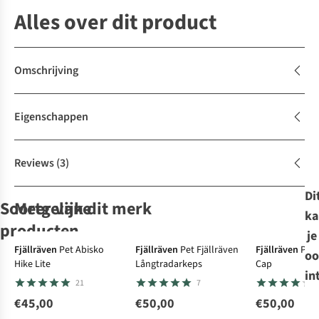
Alles over dit product
Omschrijving
Eigenschappen
Reviews
(3)
Di
Soortgelijke
Meer van dit merk
ka
producten
je
Fjällräven
Pet Abisko
Fjällräven
Pet Fjällräven
Fjällräven
Pet 
oo
Hike Lite
Långtradarkeps
Cap
Patagonia
Patagonia
Patagonia
Patagonia
Pet P-
Pet P-
Pet P-
Pet P-
in
21
7
6 Logo Trucker
6 Logo Trucker
6 Logo Trucker
6 Logo Trucker
Hat
Hat
Hat
Hat
€45,00
€50,00
€50,00
34
34
34
34