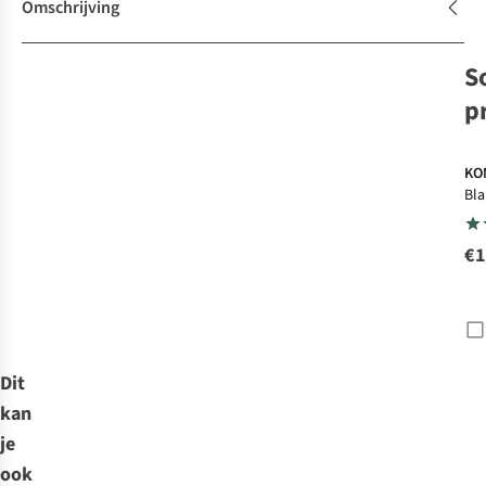
Omschrijving
S
p
KO
Bla
wp
D/I
€1
Dit
kan
je
ook