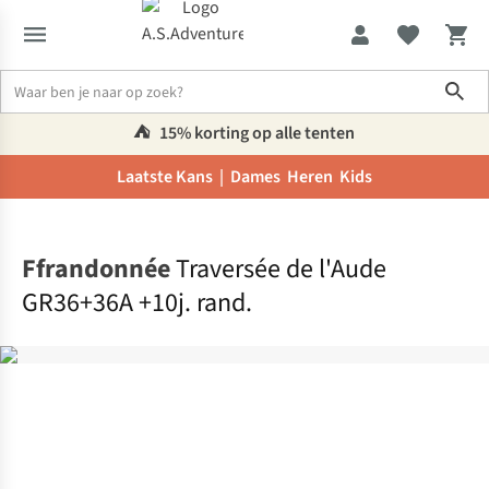
Sho
⛺️
15% korting op alle tenten
Laatste Kans |
Dames
Heren
Kids
Home
Ffrandonnée
Traversée de l'Aude
GR36+36A +10j. rand.