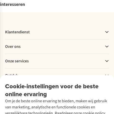
interesseren
Klantendienst
Veelgestelde vragen
Over ons
Bestellen
Betalen
Werken bij A.S.Adventure
Onze services
Levering
Explore More
Retourneren
Verantwoord ondernemen
Verhuur / Skiverhuur
Bestelling herroepen
Ontdek
Over Ayacucho
Tweedehands
Onderhoud en herstellingen
Onze winkels
Cookie-instellingen voor de beste
Ski-onderhoud
A.S.Magazine
Garantie
Over A.S.Adventure
Wasservice
online ervaring
Podcast
Contact
Toegankelijkheidsverklaring
Schoenonderhoud
Explore Academy
Om je de beste online ervaring te bieden, maken wij gebruik
Schoenherstelling
Explore Camp
van marketing, analytische en functionele cookies en
Meld je aan voor de nieuwsbrief
Kledingherstelling
Gear Check
vergelijkbare technologieën. Raadpleeg onze cookie policy