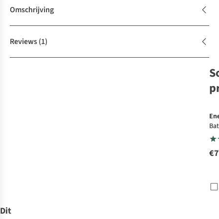
Omschrijving
Reviews
(1)
S
p
Ene
Bat
Plu
BL
€7
Dit