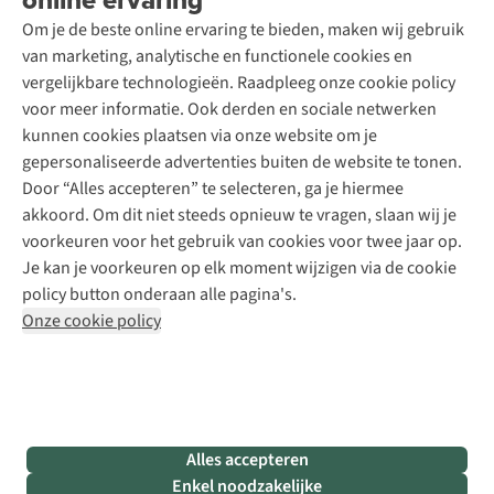
Toegankelijkheidsverklaring
Schoenonderhoud
Explore Academy
Om je de beste online ervaring te bieden, maken wij gebruik
Schoenherstelling
Explore Camp
van marketing, analytische en functionele cookies en
Meld je aan voor de nieuwsbrief
Kledingherstelling
Gear Check
vergelijkbare technologieën. Raadpleeg onze cookie policy
Retouches
Inspiratie & advies
voor meer informatie. Ook derden en sociale netwerken
Voor bedrijven
Follow us
kunnen cookies plaatsen via onze website om je
gepersonaliseerde advertenties buiten de website te tonen.
Door “Alles accepteren” te selecteren, ga je hiermee
akkoord. Om dit niet steeds opnieuw te vragen, slaan wij je
voorkeuren voor het gebruik van cookies voor twee jaar op.
Je kan je voorkeuren op elk moment wijzigen via de cookie
Disclaimer
Privacy Policy
Algemene voorwaarden
policy button onderaan alle pagina's.
Cookie Policy
Onze cookie policy
Retail Concepts NV,
Smallandlaan 9,
B-2660 Hoboken
team@asadventure.com
+32 (0)3 828 30 15
BTW BE 0416.762.280
Alles accepteren
Enkel noodzakelijke