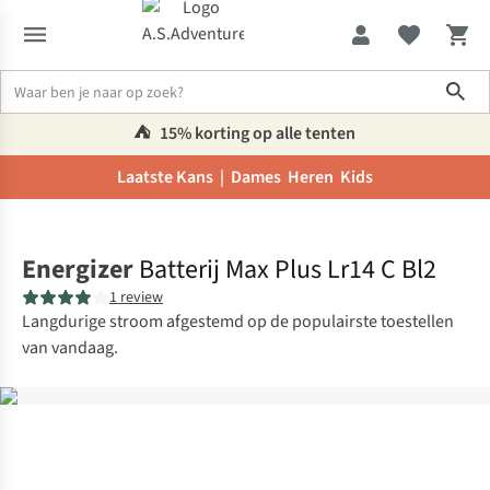
Sho
⛺️
15% korting op alle tenten
Laatste Kans |
Dames
Heren
Kids
Home
Energizer
Batterij Max Plus Lr14 C Bl2
1 review
Langdurige stroom afgestemd op de populairste toestellen
van vandaag.