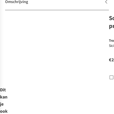
Omschrijving
S
p
Tro
Sic
€2
Dit
kan
je
ook