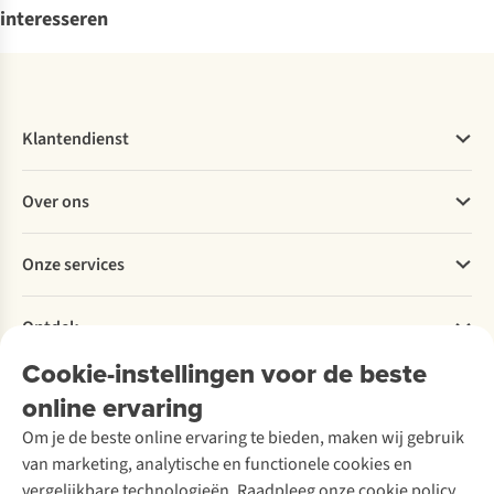
interesseren
Klantendienst
Veelgestelde vragen
Over ons
Bestellen
Betalen
Werken bij A.S.Adventure
Onze services
Levering
Explore More
Retourneren
Verantwoord ondernemen
Verhuur / Skiverhuur
Bestelling herroepen
Ontdek
Over Ayacucho
Tweedehands
Onderhoud en herstellingen
Onze winkels
Cookie-instellingen voor de beste
Ski-onderhoud
A.S.Magazine
Garantie
Over A.S.Adventure
Wasservice
online ervaring
Podcast
Contact
Toegankelijkheidsverklaring
Schoenonderhoud
Explore Academy
Om je de beste online ervaring te bieden, maken wij gebruik
Schoenherstelling
Explore Camp
van marketing, analytische en functionele cookies en
Meld je aan voor de nieuwsbrief
Kledingherstelling
Gear Check
vergelijkbare technologieën. Raadpleeg onze cookie policy