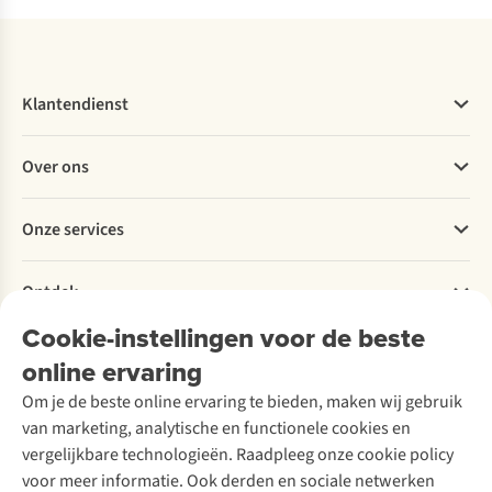
Klantendienst
Veelgestelde vragen
Over ons
Bestellen
Betalen
Werken bij A.S.Adventure
Onze services
Levering
Explore More
Retourneren
Verantwoord ondernemen
Verhuur / Skiverhuur
Bestelling herroepen
Ontdek
Over Ayacucho
Tweedehands
Onderhoud en herstellingen
Onze winkels
Cookie-instellingen voor de beste
Ski-onderhoud
A.S.Magazine
Garantie
Over A.S.Adventure
Wasservice
online ervaring
Podcast
Contact
Toegankelijkheidsverklaring
Schoenonderhoud
Explore Academy
Om je de beste online ervaring te bieden, maken wij gebruik
Schoenherstelling
Explore Camp
van marketing, analytische en functionele cookies en
Meld je aan voor de nieuwsbrief
Kledingherstelling
Gear Check
vergelijkbare technologieën. Raadpleeg onze cookie policy
Retouches
Inspiratie & advies
voor meer informatie. Ook derden en sociale netwerken