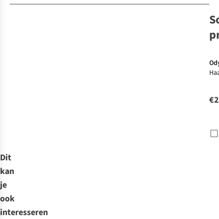
S
p
Od
Haa
in 
Od
€2
Dit
kan
je
ook
interesseren