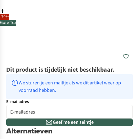
-70%
Gore-Tex
Dit product is tijdelijk niet beschikbaar.
We sturen je een mailtje als we dit artikel weer op 
voorraad hebben.
E-mailadres
Geef me een seintje
Alternatieven
Gore-Tex
Gore-Tex
Go