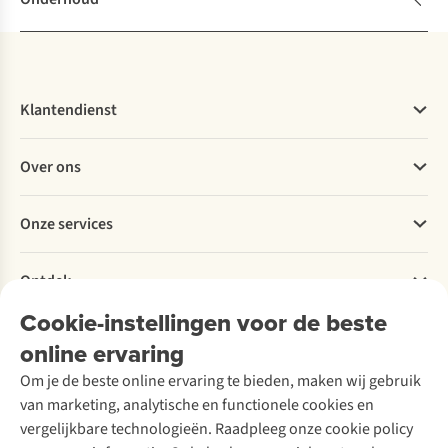
Klantendienst
Veelgestelde vragen
Over ons
Bestellen
Betalen
Werken bij A.S.Adventure
Onze services
Levering
Explore More
Retourneren
Verantwoord ondernemen
Verhuur / Skiverhuur
Bestelling herroepen
Ontdek
Over Ayacucho
Tweedehands
Onderhoud en herstellingen
Onze winkels
Cookie-instellingen voor de beste
Ski-onderhoud
A.S.Magazine
Garantie
Over A.S.Adventure
Wasservice
online ervaring
Podcast
Contact
Toegankelijkheidsverklaring
Schoenonderhoud
Explore Academy
Om je de beste online ervaring te bieden, maken wij gebruik
Schoenherstelling
Explore Camp
van marketing, analytische en functionele cookies en
Meld je aan voor de nieuwsbrief
Kledingherstelling
Gear Check
vergelijkbare technologieën. Raadpleeg onze cookie policy
Retouches
Inspiratie & advies