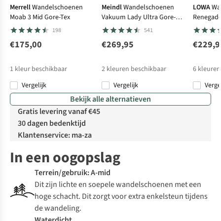
Merrell
Wandelschoenen
Meindl
Wandelschoenen
LOWA
Wa
Moab 3 Mid Gore-Tex
Vakuum Lady Ultra Gore-
Renegade
Tex
198
541
€175,00
€269,95
€229,9
1
kleur beschikbaar
2
kleuren beschikbaar
6
kleuren
Vergelijk
Vergelijk
Verge
Bekijk alle alternatieven
Gratis levering vanaf €45
30 dagen bedenktijd
Klantenservice: ma-za
In een oogopslag
Terrein/gebruik: A-mid
Dit zijn lichte en soepele wandelschoenen met een
hoge schacht. Dit zorgt voor extra enkelsteun tijdens
de wandeling.
Waterdicht