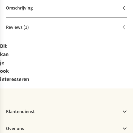
Omschrijving
Reviews
(1)
Dit
kan
je
ook
interesseren
Klantendienst
Veelgestelde vragen
Over ons
Bestellen