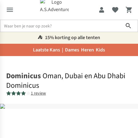
Sho
⛺️
15% korting op alle tenten
Laatste Kans |
Dames
Heren
Kids
Home
Dominicus
Oman, Dubai en Abu Dhabi
Dominicus
1 review