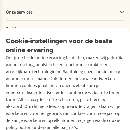
Betalen
Werken bij A.S.Adventure
Onze services
Levering
Explore More
Retourneren
Verantwoord ondernemen
Verhuur / Skiverhuur
Bestelling herroepen
Ontdek
Over Ayacucho
Tweedehands
Onderhoud en herstellingen
Onze winkels
Cookie-instellingen voor de beste
Ski-onderhoud
A.S.Magazine
Garantie
Over A.S.Adventure
Wasservice
online ervaring
Podcast
Contact
Toegankelijkheidsverklaring
Schoenonderhoud
Explore Academy
Om je de beste online ervaring te bieden, maken wij gebruik
Schoenherstelling
Explore Camp
van marketing, analytische en functionele cookies en
Meld je aan voor de nieuwsbrief
Kledingherstelling
Gear Check
vergelijkbare technologieën. Raadpleeg onze cookie policy
Retouches
Inspiratie & advies
voor meer informatie. Ook derden en sociale netwerken
Voor bedrijven
Follow us
kunnen cookies plaatsen via onze website om je
gepersonaliseerde advertenties buiten de website te tonen.
Door “Alles accepteren” te selecteren, ga je hiermee
akkoord. Om dit niet steeds opnieuw te vragen, slaan wij je
voorkeuren voor het gebruik van cookies voor twee jaar op.
Je kan je voorkeuren op elk moment wijzigen via de cookie
Disclaimer
Privacy Policy
Algemene voorwaarden
policy button onderaan alle pagina's.