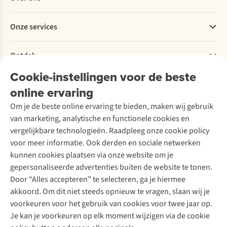
Bestellen
Betalen
Werken bij A.S.Adventure
Onze services
Levering
Explore More
Retourneren
Verantwoord ondernemen
Verhuur / Skiverhuur
Bestelling herroepen
Ontdek
Over Ayacucho
Tweedehands
Onderhoud en herstellingen
Onze winkels
Cookie-instellingen voor de beste
Ski-onderhoud
A.S.Magazine
Garantie
Over A.S.Adventure
Wasservice
online ervaring
Podcast
Contact
Toegankelijkheidsverklaring
Schoenonderhoud
Explore Academy
Om je de beste online ervaring te bieden, maken wij gebruik
Schoenherstelling
Explore Camp
van marketing, analytische en functionele cookies en
Meld je aan voor de nieuwsbrief
Kledingherstelling
Gear Check
vergelijkbare technologieën. Raadpleeg onze cookie policy
Retouches
Inspiratie & advies
voor meer informatie. Ook derden en sociale netwerken
Voor bedrijven
Follow us
kunnen cookies plaatsen via onze website om je
gepersonaliseerde advertenties buiten de website te tonen.
Door “Alles accepteren” te selecteren, ga je hiermee
akkoord. Om dit niet steeds opnieuw te vragen, slaan wij je
voorkeuren voor het gebruik van cookies voor twee jaar op.
Je kan je voorkeuren op elk moment wijzigen via de cookie
Disclaimer
Privacy Policy
Algemene voorwaarden