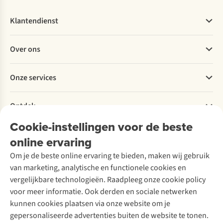
Klantendienst
Veelgestelde vragen
Over ons
Bestellen
Betalen
Werken bij A.S.Adventure
Onze services
Levering
Explore More
Retourneren
Verantwoord ondernemen
Verhuur / Skiverhuur
Bestelling herroepen
Ontdek
Over Ayacucho
Tweedehands
Onderhoud en herstellingen
Onze winkels
Cookie-instellingen voor de beste
Ski-onderhoud
A.S.Magazine
Garantie
Over A.S.Adventure
Wasservice
online ervaring
Podcast
Contact
Toegankelijkheidsverklaring
Schoenonderhoud
Explore Academy
Om je de beste online ervaring te bieden, maken wij gebruik
Schoenherstelling
Explore Camp
van marketing, analytische en functionele cookies en
Meld je aan voor de nieuwsbrief
Kledingherstelling
Gear Check
vergelijkbare technologieën. Raadpleeg onze cookie policy
Retouches
Inspiratie & advies
voor meer informatie. Ook derden en sociale netwerken
Voor bedrijven
Follow us
kunnen cookies plaatsen via onze website om je
gepersonaliseerde advertenties buiten de website te tonen.