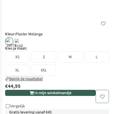
Kleur
:
Plaster Melange
Kies je maat:
XS
S
M
L
XL
XXL
Bekijk de maattabel
€44,95
In mijn winkelmandje
Vergelijk
Gratis levering vanaf €45