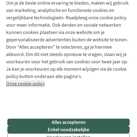
Explore Academy
Om je de beste online ervaring te bieden, maken wij gebruik
Schoenherstelling
Explore Camp
van marketing, analytische en functionele cookies en
Meld je aan voor de nieuwsbrief
Kledingherstelling
Gear Check
vergelijkbare technologieën. Raadpleeg onze cookie policy
Retouches
Inspiratie & advies
voor meer informatie. Ook derden en sociale netwerken
Voor bedrijven
Follow us
kunnen cookies plaatsen via onze website om je
gepersonaliseerde advertenties buiten de website te tonen.
Door “Alles accepteren” te selecteren, ga je hiermee
akkoord. Om dit niet steeds opnieuw te vragen, slaan wij je
voorkeuren voor het gebruik van cookies voor twee jaar op.
Je kan je voorkeuren op elk moment wijzigen via de cookie
Disclaimer
Privacy Policy
Algemene voorwaarden
policy button onderaan alle pagina's.
Cookie Policy
Onze cookie policy
Retail Concepts NV,
Smallandlaan 9,
B-2660 Hoboken
team@asadventure.com
+32 (0)3 828 30 15
BTW BE 0416.762.280
Alles accepteren
Enkel noodzakelijke