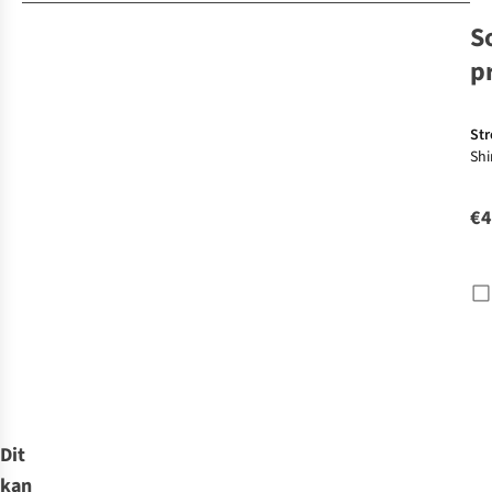
S
p
Str
Shi
Lon
€4
Dit
kan