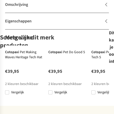
Omschrijving
Eigenschappen
Di
Soortgelijke
Meer van dit merk
ka
producten
je
Cotopaxi
Pet Making
Cotopaxi
Pet Do Good 5
Cotopaxi
Pet 
oo
Waves Heritage Tech Hat
Tech 5
Patagonia
Patagonia
Patagonia
Patagonia
Pet P-
Pet P-
Pet P-
Pet P-
in
6 Logo Trucker
6 Logo Trucker
6 Logo Trucker
6 Logo Trucker
Hat
Hat
Hat
Hat
€39,95
€39,95
€39,95
34
34
34
34
€40,00
€40,00
€40,00
€40,00
2
kleuren beschikbaar
2
kleuren beschikbaar
2
kleuren besc
Vergelijk
Vergelijk
Vergelijk
Vergelijk
Vergelijk
Vergelijk
Vergelijk