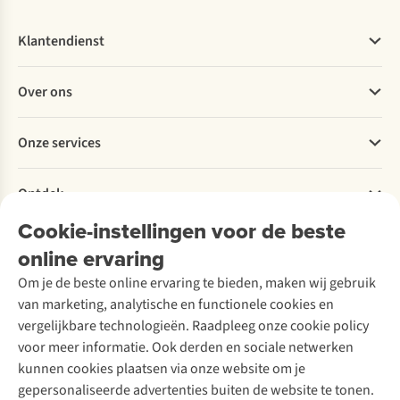
Klantendienst
Veelgestelde vragen
Over ons
Bestellen
Betalen
Werken bij A.S.Adventure
Onze services
Levering
Explore More
Retourneren
Verantwoord ondernemen
Verhuur / Skiverhuur
Bestelling herroepen
Ontdek
Over Ayacucho
Tweedehands
Onderhoud en herstellingen
Onze winkels
Cookie-instellingen voor de beste
Ski-onderhoud
A.S.Magazine
Garantie
Over A.S.Adventure
Wasservice
online ervaring
Podcast
Contact
Toegankelijkheidsverklaring
Schoenonderhoud
Explore Academy
Om je de beste online ervaring te bieden, maken wij gebruik
Schoenherstelling
Explore Camp
van marketing, analytische en functionele cookies en
Meld je aan voor de nieuwsbrief
Kledingherstelling
Gear Check
vergelijkbare technologieën. Raadpleeg onze cookie policy
Retouches
Inspiratie & advies
voor meer informatie. Ook derden en sociale netwerken
Voor bedrijven
Follow us
kunnen cookies plaatsen via onze website om je
gepersonaliseerde advertenties buiten de website te tonen.