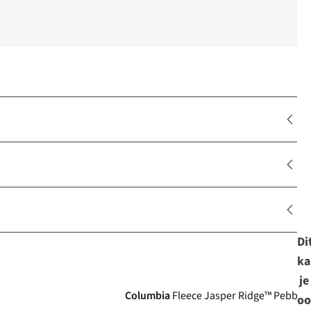
Di
ka
je
Columbia
Fleece Jasper Ridge™ Pebbled
oo