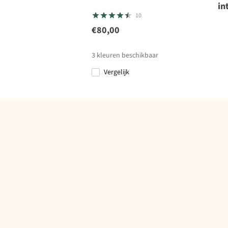
in
10
€80,00
3
kleuren beschikbaar
Vergelijk