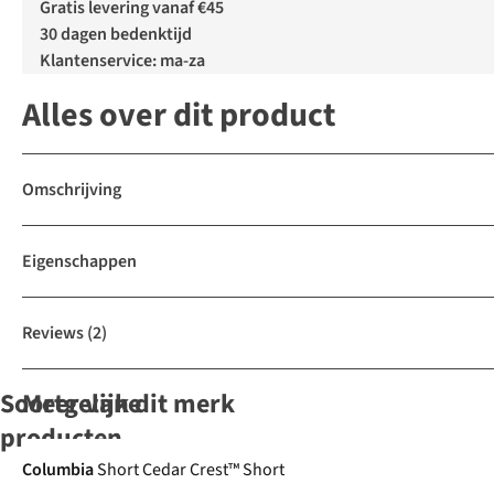
Gratis levering vanaf €45
30 dagen bedenktijd
Klantenservice: ma-za
Alles over dit product
Omschrijving
Eigenschappen
Reviews
(2)
Soortgelijke
Meer van dit merk
producten
-30%
-50%
-30%
-30%
Columbia
Short Cedar Crest™ Short