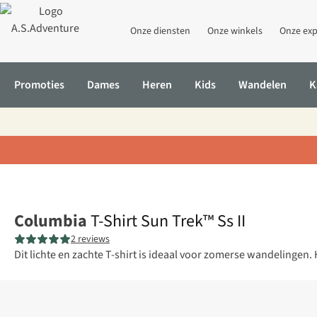
Onze diensten
Onze winkels
Onze exp
Promoties
Dames
Heren
Kids
Wandelen
K
Home
T-Shirt Sun Trek™ Ss II
Columbia
T-Shirt Sun Trek™ Ss II
2 reviews
Dit lichte en zachte T-shirt is ideaal voor zomerse wandelingen.