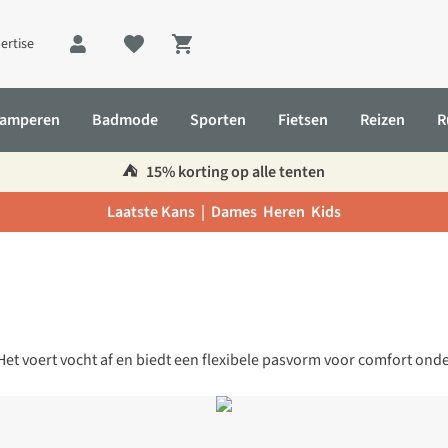
ertise
Shopping cart
amperen
Badmode
Sporten
Fietsen
Reizen
R
⛺️
15% korting op alle tenten
Laatste Kans |
Dames
Heren
Kids
 Het voert vocht af en biedt een flexibele pasvorm voor comfort ond