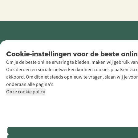
Retail Concepts
Cookie-instellingen voor de beste onlin
NV,
Om je de beste online ervaring te bieden, maken wij gebruik van
Smallandlaan
Ook derden en sociale netwerken kunnen cookies plaatsen via on
9, B-2660
akkoord. Om dit niet steeds opnieuw te vragen, slaan wij je voo
Hoboken
onderaan alle pagina's.
+32 (0)3 828
Onze cookie policy
30 15
team@asadventure.com
BTW BE
0416.762.280