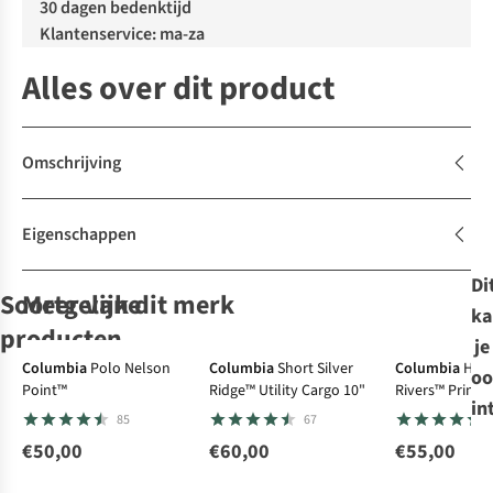
30 dagen bedenktijd
Klantenservice: ma-za
Alles over dit product
Omschrijving
Eigenschappen
Di
Soortgelijke
Meer van dit merk
ka
producten
je
Columbia
Polo Nelson
Columbia
Short Silver
Columbia
Hem
oo
Point™
Ridge™ Utility Cargo 10"
Rivers™ Printe
Sprayway
The North Face
The North Face
The North Face
T-
in
Sleeve Shirt
85
67
Shirt Mirror Tee
T-Shirt M
T-Shirt M
T-Shirt M
Evolution Box
Evolution
Evolution Box
€50,00
€60,00
€55,00
16
2
6
2
Nse Regular
Simple Dome
Nse Regular
€40,00
€32,00
€27,00
€32,00
Short Sleeve
Regular Short
Short Sleeve