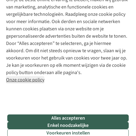
Schoenherstelling
Explore Camp
van marketing, analytische en functionele cookies en
Meld je aan voor de nieuwsbrief
Kledingherstelling
Gear Check
vergelijkbare technologieën. Raadpleeg onze cookie policy
Retouches
Inspiratie & advies
voor meer informatie. Ook derden en sociale netwerken
Voor bedrijven
Follow us
kunnen cookies plaatsen via onze website om je
gepersonaliseerde advertenties buiten de website te tonen.
Door “Alles accepteren” te selecteren, ga je hiermee
akkoord. Om dit niet steeds opnieuw te vragen, slaan wij je
voorkeuren voor het gebruik van cookies voor twee jaar op.
Je kan je voorkeuren op elk moment wijzigen via de cookie
Disclaimer
Privacy Policy
Algemene voorwaarden
policy button onderaan alle pagina's.
Cookie Policy
Onze cookie policy
Retail Concepts NV,
Smallandlaan 9,
B-2660 Hoboken
team@asadventure.com
+32 (0)3 828 30 15
BTW BE 0416.762.280
Alles accepteren
Enkel noodzakelijke
Voorkeuren instellen