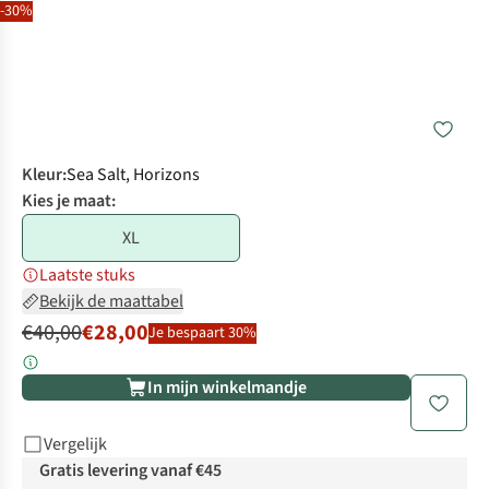
-30%
Kleur
:
Sea Salt, Horizons
Kies je maat:
XL
Laatste stuks
Bekijk de maattabel
€40,00
€28,00
Je bespaart 30%
In mijn winkelmandje
Vergelijk
Gratis levering vanaf €45