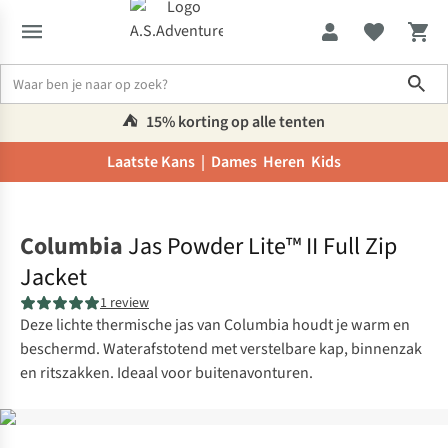
Sho
⛺️
15% korting op alle tenten
Laatste Kans |
Dames
Heren
Kids
Home
Columbia
Jas Powder Lite™ II Full Zip
Jacket
1 review
Deze lichte thermische jas van Columbia houdt je warm en
beschermd. Waterafstotend met verstelbare kap, binnenzak
en ritszakken. Ideaal voor buitenavonturen.