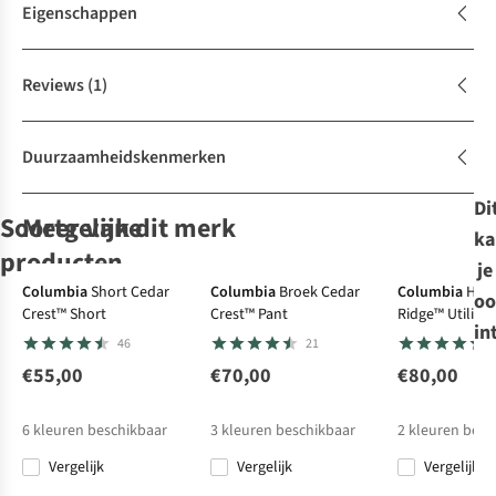
Eigenschappen
Reviews
(1)
Duurzaamheidskenmerken
Di
Soortgelijke
Meer van dit merk
ka
producten
je
Columbia
Short Cedar
Columbia
Broek Cedar
Columbia
Hemd
oo
Crest™ Short
Crest™ Pant
Ridge™ Utility I
Columbia
Ayacucho
Columbia
Ayacucho
Jas
Jas
Jas
in
46
21
Sienna Hill™
Regenjas Skylar
Puffect™ II Full
Windermere
Quilted Jacket
Insulated Parka
Zip
Quilted Coat W
€55,00
€70,00
€80,00
21
3
11
W
€120,00
€119,95
€140,00
€119,95
6
kleuren beschikbaar
3
kleuren beschikbaar
2
kleuren besc
Vergelijk
Vergelijk
Vergelijk
Vergelijk
Vergelijk
Vergelijk
Vergelijk