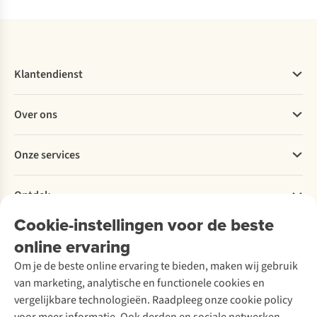
Klantendienst
Veelgestelde vragen
Over ons
Bestellen
Betalen
Werken bij A.S.Adventure
Onze services
Levering
Explore More
Retourneren
Verantwoord ondernemen
Verhuur / Skiverhuur
Bestelling herroepen
Ontdek
Over Ayacucho
Tweedehands
Onderhoud en herstellingen
Onze winkels
Cookie-instellingen voor de beste
Ski-onderhoud
A.S.Magazine
Garantie
Over A.S.Adventure
Wasservice
online ervaring
Podcast
Contact
Toegankelijkheidsverklaring
Schoenonderhoud
Explore Academy
Om je de beste online ervaring te bieden, maken wij gebruik
Schoenherstelling
Explore Camp
van marketing, analytische en functionele cookies en
Meld je aan voor de nieuwsbrief
Kledingherstelling
Gear Check
vergelijkbare technologieën. Raadpleeg onze cookie policy
Retouches
Inspiratie & advies