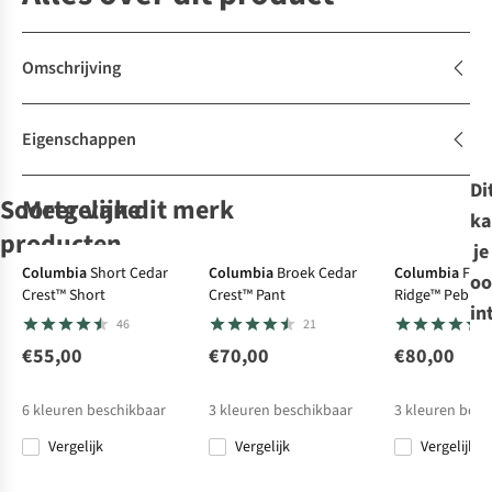
Omschrijving
Eigenschappen
Di
Soortgelijke
Meer van dit merk
ka
producten
je
Columbia
Short Cedar
Columbia
Broek Cedar
Columbia
Flee
oo
Crest™ Short
Crest™ Pant
Ridge™ Pebble
Patagonia
Patagonia
Vaude
Jack Wolfskin
Fleece
in
Full Snap
46
21
Fleece Synch
Fleece Synch
Women'S
Fleece Lite Curl
Skomer Hiking
Fz W
€55,00
€70,00
€80,00
19
19
6
6
Sc Jacket
€150,00
€150,00
€100,00
€100,00
6
kleuren beschikbaar
3
kleuren beschikbaar
3
kleuren besc
Vergelijk
Vergelijk
Vergelijk
Vergelijk
Vergelijk
Vergelijk
Vergelijk