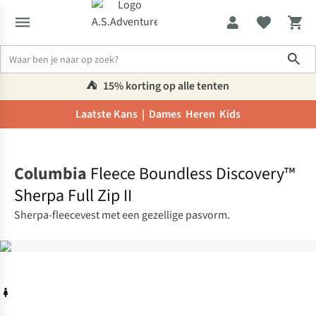
Sho
⛺️
15% korting op alle tenten
Laatste Kans |
Dames
Heren
Kids
Home
Columbia
Fleece Boundless Discovery™
Sherpa Full Zip II
Sherpa-fleecevest met een gezellige pasvorm.