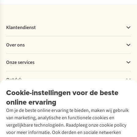
Klantendienst
Veelgestelde vragen
Over ons
Bestellen
Betalen
Werken bij A.S.Adventure
Onze services
Levering
Explore More
Retourneren
Verantwoord ondernemen
Verhuur / Skiverhuur
Bestelling herroepen
Ontdek
Over Ayacucho
Tweedehands
Onderhoud en herstellingen
Onze winkels
Cookie-instellingen voor de beste
Ski-onderhoud
A.S.Magazine
Garantie
Over A.S.Adventure
Wasservice
online ervaring
Podcast
Contact
Toegankelijkheidsverklaring
Schoenonderhoud
Explore Academy
Om je de beste online ervaring te bieden, maken wij gebruik
Schoenherstelling
Explore Camp
van marketing, analytische en functionele cookies en
Meld je aan voor de nieuwsbrief
Kledingherstelling
Gear Check
vergelijkbare technologieën. Raadpleeg onze cookie policy
Retouches
Inspiratie & advies
voor meer informatie. Ook derden en sociale netwerken
Voor bedrijven