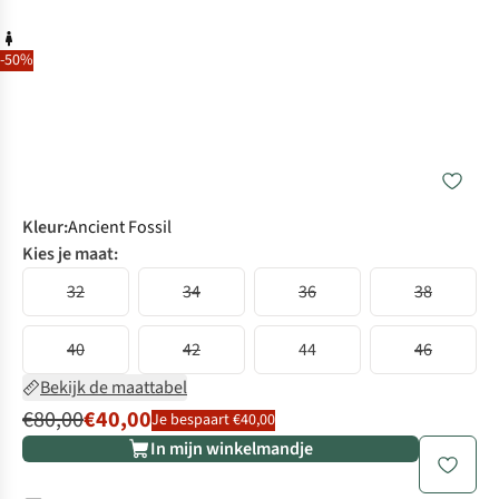
-50%
Kleur
:
Ancient Fossil
Kies je maat:
32
34
36
38
40
42
44
46
Bekijk de maattabel
€80,00
€40,00
Je bespaart €40,00
In mijn winkelmandje