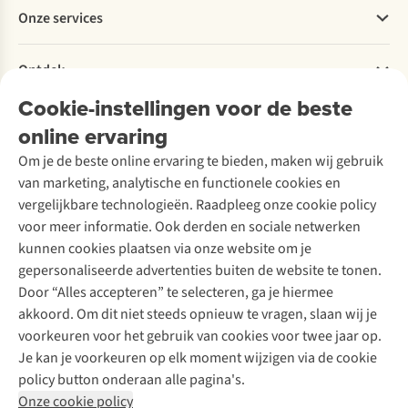
Werken bij A.S.Adventure
Onze services
Levering
Explore More
Retourneren
Verantwoord ondernemen
Verhuur / Skiverhuur
Bestelling herroepen
Ontdek
Over Ayacucho
Tweedehands
Onderhoud en herstellingen
Onze winkels
Cookie-instellingen voor de beste
Ski-onderhoud
A.S.Magazine
Garantie
Over A.S.Adventure
Wasservice
online ervaring
Podcast
Contact
Toegankelijkheidsverklaring
Schoenonderhoud
Explore Academy
Om je de beste online ervaring te bieden, maken wij gebruik
Schoenherstelling
Explore Camp
van marketing, analytische en functionele cookies en
Meld je aan voor de nieuwsbrief
Kledingherstelling
Gear Check
vergelijkbare technologieën. Raadpleeg onze cookie policy
Retouches
Inspiratie & advies
voor meer informatie. Ook derden en sociale netwerken
Voor bedrijven
Follow us
kunnen cookies plaatsen via onze website om je
gepersonaliseerde advertenties buiten de website te tonen.
Door “Alles accepteren” te selecteren, ga je hiermee
akkoord. Om dit niet steeds opnieuw te vragen, slaan wij je
voorkeuren voor het gebruik van cookies voor twee jaar op.
Je kan je voorkeuren op elk moment wijzigen via de cookie
Disclaimer
Privacy Policy
Algemene voorwaarden
policy button onderaan alle pagina's.
Cookie Policy
Onze cookie policy