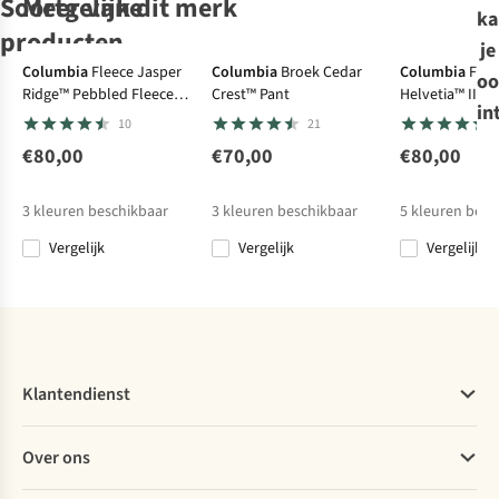
Soortgelijke
Meer van dit merk
ka
producten
je
-50%
Columbia
Fleece Jasper
Columbia
Broek Cedar
Columbia
Flee
oo
Ridge™ Pebbled Fleece
Crest™ Pant
Helvetia™ II C
Ayacucho
in
Full Snap
Snap
10
21
Afritsbroek
Forest Softshell
€80,00
€70,00
€80,00
27
Zip-Off W
€89,95
3
kleuren beschikbaar
3
kleuren beschikbaar
5
kleuren besc
€44,98
Vergelijk
Vergelijk
Vergelijk
Vergelijk
Klantendienst
Veelgestelde vragen
Over ons
Bestellen
Betalen