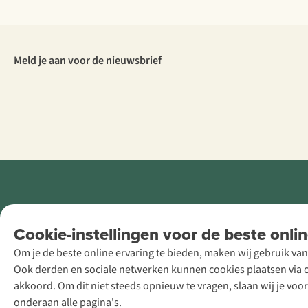
Meld je aan voor de nieuwsbrief
Retail Concepts
Cookie-instellingen voor de beste onlin
NV,
Om je de beste online ervaring te bieden, maken wij gebruik van
Smallandlaan
Ook derden en sociale netwerken kunnen cookies plaatsen via on
9, B-2660
akkoord. Om dit niet steeds opnieuw te vragen, slaan wij je voo
Hoboken
onderaan alle pagina's.