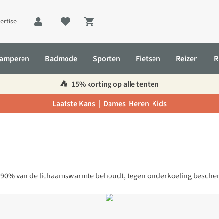
ertise
Shopping cart
amperen
Badmode
Sporten
Fietsen
Reizen
R
⛺️
15% korting op alle tenten
Laatste Kans |
Dames
Heren
Kids
90% van de lichaamswarmte behoudt, tegen onderkoeling bescherm