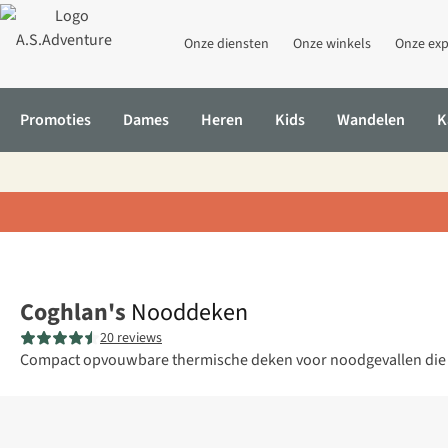
Onze diensten
Onze winkels
Onze exp
Promoties
Dames
Heren
Kids
Wandelen
K
Home
Nooddeken
Coghlan's
Nooddeken
20 reviews
Compact opvouwbare thermische deken voor noodgevallen die 