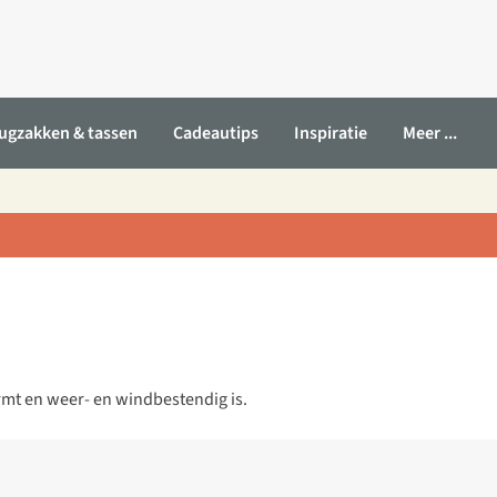
ugzakken & tassen
Cadeautips
Inspiratie
Meer ...
t en weer- en windbestendig is.