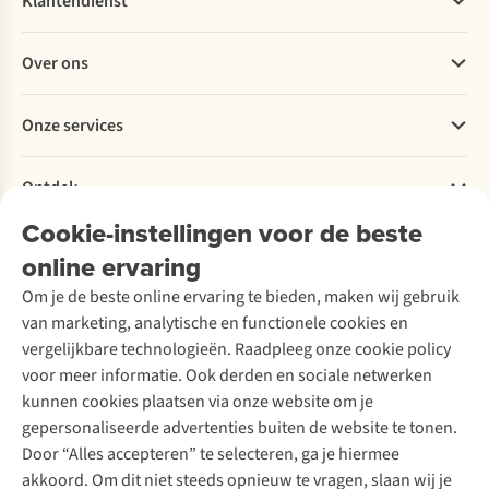
Klantendienst
Veelgestelde vragen
Over ons
Bestellen
Betalen
Werken bij A.S.Adventure
Onze services
Levering
Explore More
Retourneren
Verantwoord ondernemen
Verhuur / Skiverhuur
Bestelling herroepen
Ontdek
Over Ayacucho
Tweedehands
Onderhoud en herstellingen
Onze winkels
Cookie-instellingen voor de beste
Ski-onderhoud
A.S.Magazine
Garantie
Over A.S.Adventure
Wasservice
online ervaring
Podcast
Contact
Toegankelijkheidsverklaring
Schoenonderhoud
Explore Academy
Om je de beste online ervaring te bieden, maken wij gebruik
Schoenherstelling
Explore Camp
van marketing, analytische en functionele cookies en
Meld je aan voor de nieuwsbrief
Kledingherstelling
Gear Check
vergelijkbare technologieën. Raadpleeg onze cookie policy
Retouches
Inspiratie & advies
voor meer informatie. Ook derden en sociale netwerken
Voor bedrijven
Follow us
kunnen cookies plaatsen via onze website om je
gepersonaliseerde advertenties buiten de website te tonen.
Door “Alles accepteren” te selecteren, ga je hiermee
akkoord. Om dit niet steeds opnieuw te vragen, slaan wij je