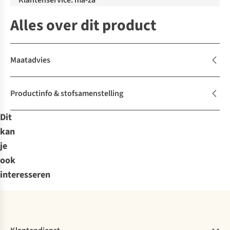
Klantenservice: ma-za
Alles over dit product
Maatadvies
Productinfo & stofsamenstelling
Dit
kan
je
ook
interesseren