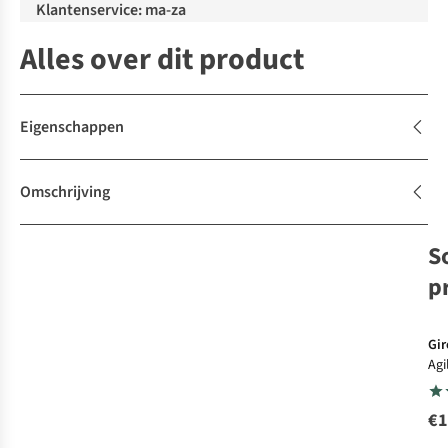
Klantenservice: ma-za
Alles over dit product
Eigenschappen
Omschrijving
S
p
V
d
Gir
Agi
€1