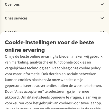
Veelgestelde vragen
Over ons
Bestellen
Betalen
Werken bij A.S.Adventure
Onze services
Levering
Explore More
Retourneren
Verantwoord ondernemen
Verhuur / Skiverhuur
Bestelling herroepen
Ontdek
Over Ayacucho
Tweedehands
Onderhoud en herstellingen
Onze winkels
Cookie-instellingen voor de beste
Ski-onderhoud
A.S.Magazine
Garantie
Over A.S.Adventure
Wasservice
online ervaring
Podcast
Contact
Toegankelijkheidsverklaring
Schoenonderhoud
Explore Academy
Om je de beste online ervaring te bieden, maken wij gebruik
Schoenherstelling
Explore Camp
van marketing, analytische en functionele cookies en
Meld je aan voor de nieuwsbrief
Kledingherstelling
Gear Check
vergelijkbare technologieën. Raadpleeg onze cookie policy
Retouches
Inspiratie & advies
voor meer informatie. Ook derden en sociale netwerken
Voor bedrijven
Follow us
kunnen cookies plaatsen via onze website om je
gepersonaliseerde advertenties buiten de website te tonen.
Door “Alles accepteren” te selecteren, ga je hiermee
akkoord. Om dit niet steeds opnieuw te vragen, slaan wij je
voorkeuren voor het gebruik van cookies voor twee jaar op.