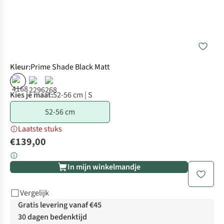
Kleur
:
Prime Shade Black Matt
Kies je maat:
52-56 cm | S
52-56 cm
Laatste stuks
€139,00
In mijn winkelmandje
Vergelijk
Gratis levering vanaf €45
30 dagen bedenktijd