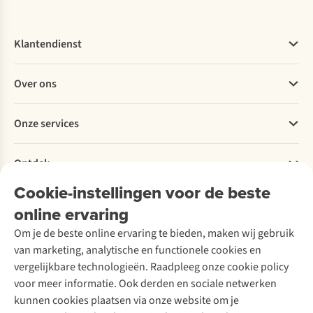
Klantendienst
Veelgestelde vragen
Over ons
Bestellen
Betalen
Werken bij A.S.Adventure
Onze services
Levering
Explore More
Retourneren
Verantwoord ondernemen
Verhuur / Skiverhuur
Bestelling herroepen
Ontdek
Over Ayacucho
Tweedehands
Onderhoud en herstellingen
Onze winkels
Cookie-instellingen voor de beste
Ski-onderhoud
A.S.Magazine
Garantie
Over A.S.Adventure
Wasservice
online ervaring
Podcast
Contact
Toegankelijkheidsverklaring
Schoenonderhoud
Explore Academy
Om je de beste online ervaring te bieden, maken wij gebruik
Schoenherstelling
Explore Camp
van marketing, analytische en functionele cookies en
Meld je aan voor de nieuwsbrief
Kledingherstelling
Gear Check
vergelijkbare technologieën. Raadpleeg onze cookie policy
Retouches
Inspiratie & advies
voor meer informatie. Ook derden en sociale netwerken
Voor bedrijven
Follow us
kunnen cookies plaatsen via onze website om je