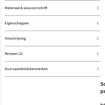
Materiaal & wasvoorschrift
Eigenschappen
Omschrijving
Reviews
(2)
Duurzaamheidskenmerken
S
p
Buf