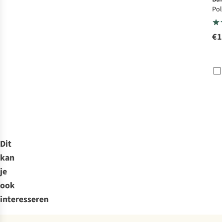
Pol
Ne
Sol
€1
Dit
kan
je
ook
interesseren