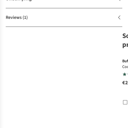
Reviews
(1)
S
p
Buf
Co
Ran
€2