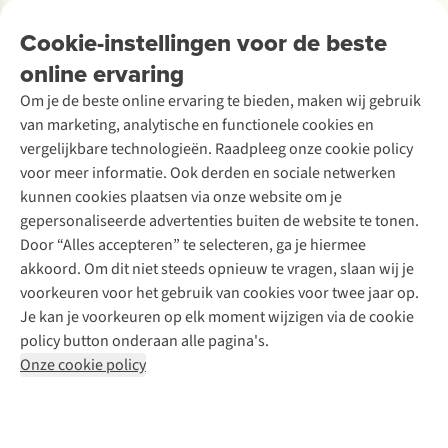
Ontdek
Over Ayacucho
Tweedehands
Onderhoud en herstellingen
Onze winkels
Cookie-instellingen voor de beste
Ski-onderhoud
A.S.Magazine
Garantie
Over A.S.Adventure
Wasservice
online ervaring
Podcast
Contact
Toegankelijkheidsverklaring
Schoenonderhoud
Explore Academy
Om je de beste online ervaring te bieden, maken wij gebruik
Schoenherstelling
Explore Camp
van marketing, analytische en functionele cookies en
Meld je aan voor de nieuwsbrief
Kledingherstelling
Gear Check
vergelijkbare technologieën. Raadpleeg onze cookie policy
Retouches
Inspiratie & advies
voor meer informatie. Ook derden en sociale netwerken
Voor bedrijven
Follow us
kunnen cookies plaatsen via onze website om je
gepersonaliseerde advertenties buiten de website te tonen.
Door “Alles accepteren” te selecteren, ga je hiermee
akkoord. Om dit niet steeds opnieuw te vragen, slaan wij je
voorkeuren voor het gebruik van cookies voor twee jaar op.
Je kan je voorkeuren op elk moment wijzigen via de cookie
Disclaimer
Privacy Policy
Algemene voorwaarden
policy button onderaan alle pagina's.
Cookie Policy
Onze cookie policy
Retail Concepts NV,
Smallandlaan 9,
B-2660 Hoboken
team@asadventure.com
+32 (0)3 828 30 15
BTW BE 0416.762.280