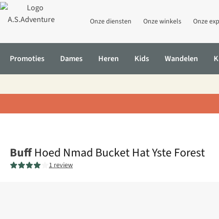
Onze diensten
Onze winkels
Onze exp
Promoties
Dames
Heren
Kids
Wandelen
K
Home
Hoed Nmad Bucket Hat Yste Forest
Buff
Hoed Nmad Bucket Hat Yste Forest
1 review