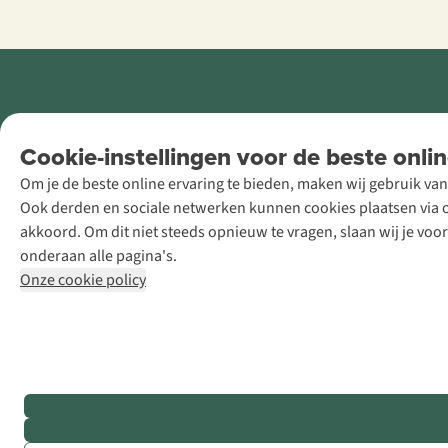
Retail Concepts
Cookie-instellingen voor de beste onlin
NV,
Om je de beste online ervaring te bieden, maken wij gebruik van
Smallandlaan
Ook derden en sociale netwerken kunnen cookies plaatsen via on
9, B-2660
akkoord. Om dit niet steeds opnieuw te vragen, slaan wij je voo
Hoboken
onderaan alle pagina's.
+32 (0)3 828
Onze cookie policy
30 15
team@asadventure.com
BTW BE
0416.762.280