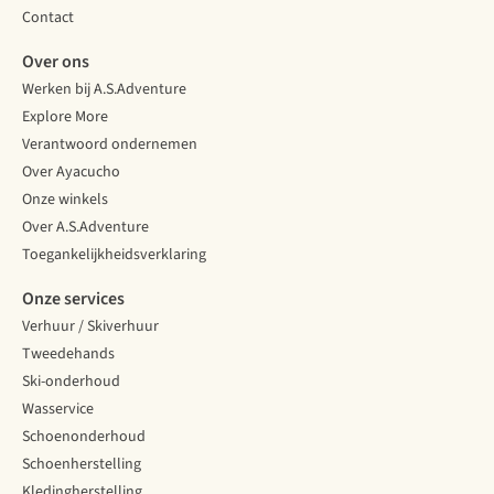
Contact
Over ons
Werken bij A.S.Adventure
Explore More
Verantwoord ondernemen
Over Ayacucho
Onze winkels
Over A.S.Adventure
Toegankelijkheidsverklaring
Onze services
Verhuur / Skiverhuur
Tweedehands
Ski-onderhoud
Wasservice
Schoenonderhoud
Schoenherstelling
Kledingherstelling