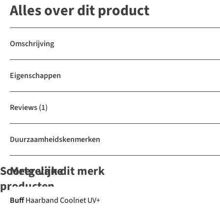
Alles over dit product
Omschrijving
Eigenschappen
Reviews
(1)
Duurzaamheidskenmerken
Soortgelijke
Meer van dit merk
producten
Gore-Tex
Buff
Haarband Coolnet UV+
Trekmates
Trekmates
The North
Craghoppers