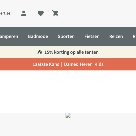
ertise
Shopping cart
amperen
Badmode
Sporten
Fietsen
Reizen
R
⛺️
15% korting op alle tenten
Laatste Kans |
Dames
Heren
Kids