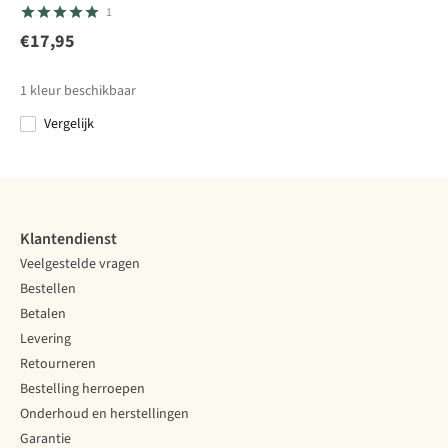
1
Hoed Borneo
Hoed
Face
Hoed Nosilife
Hoed
Hat
Crookstone
Horizon
Ultimate Hat
€17,95
2
12
18
4
Gore-Tex
Breeze
II
€45,00
€45,00
€45,00
€54,95
Brimmer
1
kleur beschikbaar
Vergelijk
Vergelijk
Vergelijk
Vergelijk
Vergelijk
Klantendienst
Veelgestelde vragen
Bestellen
Betalen
Levering
Retourneren
Bestelling herroepen
Onderhoud en herstellingen
Garantie