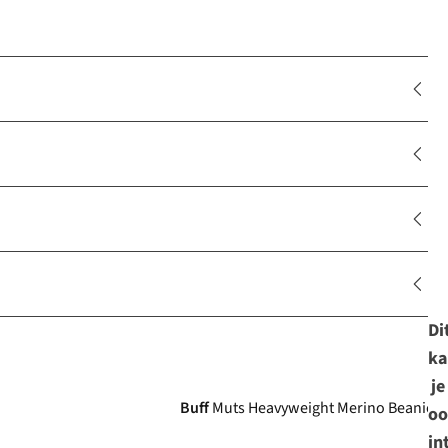
Di
ka
Expert review
je
Buff
Muts Heavyweight Merino Beanie I
oo
in