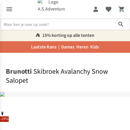
Sho
⛺️
15% korting op alle tenten
Laatste Kans |
Dames
Heren
Kids
Home
Brunotti
Skibroek Avalanchy Snow
Salopet
-29%