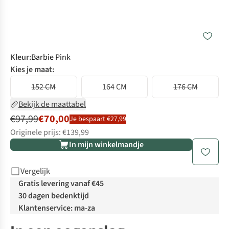
Kleur
:
Barbie Pink
Kies je maat:
152 CM
164 CM
176 CM
Bekijk de maattabel
€97,99
€70,00
Je bespaart €27,99
Originele prijs: €139,99
In mijn winkelmandje
Vergelijk
Gratis levering vanaf €45
30 dagen bedenktijd
Klantenservice: ma-za