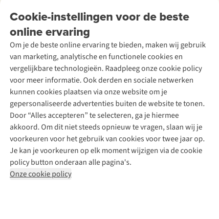
Tweedehands
Onderhoud en herstellingen
Onze winkels
Cookie-instellingen voor de beste
Ski-onderhoud
A.S.Magazine
Garantie
Over A.S.Adventure
Wasservice
online ervaring
Podcast
Contact
Toegankelijkheidsverklaring
Schoenonderhoud
Explore Academy
Om je de beste online ervaring te bieden, maken wij gebruik
Schoenherstelling
Explore Camp
van marketing, analytische en functionele cookies en
Meld je aan voor de nieuwsbrief
Kledingherstelling
Gear Check
vergelijkbare technologieën. Raadpleeg onze cookie policy
Retouches
Inspiratie & advies
voor meer informatie. Ook derden en sociale netwerken
Voor bedrijven
Follow us
kunnen cookies plaatsen via onze website om je
gepersonaliseerde advertenties buiten de website te tonen.
Door “Alles accepteren” te selecteren, ga je hiermee
akkoord. Om dit niet steeds opnieuw te vragen, slaan wij je
voorkeuren voor het gebruik van cookies voor twee jaar op.
Je kan je voorkeuren op elk moment wijzigen via de cookie
Disclaimer
Privacy Policy
Algemene voorwaarden
policy button onderaan alle pagina's.
Cookie Policy
Onze cookie policy
Retail Concepts NV,
Smallandlaan 9,
B-2660 Hoboken
team@asadventure.com
+32 (0)3 828 30 15
BTW BE 0416.762.280