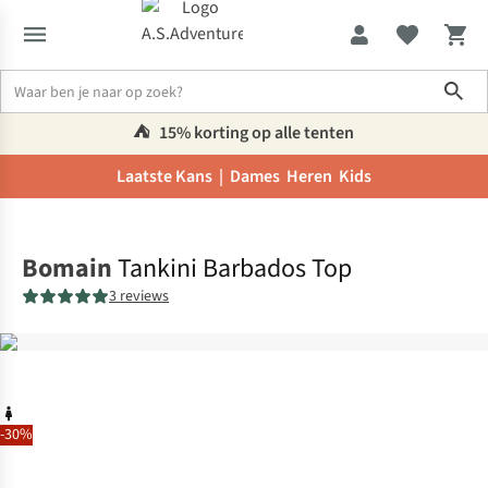
Sho
⛺️
15% korting op alle tenten
Laatste Kans |
Dames
Heren
Kids
Home
Bomain
Tankini Barbados Top
3 reviews
-30%