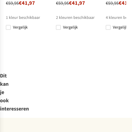
€41,97
€41,97
€41,
€59,95
€59,95
€59,95
1
kleur beschikbaar
2
kleuren beschikbaar
4
kleuren besc
Vergelijk
Vergelijk
Vergelijk
%
%
%
Dit
kan
je
ook
interesseren