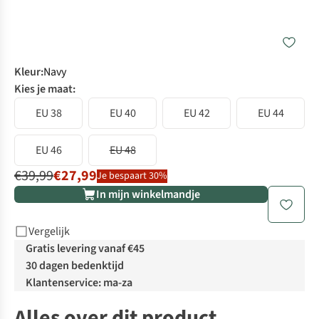
Kleur
:
Navy
Kies je maat:
EU 38
EU 40
EU 42
EU 44
EU 46
EU 48
€39,99
€27,99
Je bespaart 30%
In mijn winkelmandje
Vergelijk
Gratis levering vanaf €45
30 dagen bedenktijd
Klantenservice: ma-za
Alles over dit product