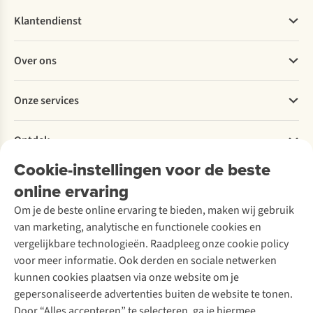
Klantendienst
Veelgestelde vragen
Over ons
Bestellen
Betalen
Werken bij A.S.Adventure
Onze services
Levering
Explore More
Retourneren
Verantwoord ondernemen
Verhuur / Skiverhuur
Bestelling herroepen
Ontdek
Over Ayacucho
Tweedehands
Onderhoud en herstellingen
Onze winkels
Cookie-instellingen voor de beste
Ski-onderhoud
A.S.Magazine
Garantie
Over A.S.Adventure
Wasservice
online ervaring
Podcast
Contact
Toegankelijkheidsverklaring
Schoenonderhoud
Explore Academy
Om je de beste online ervaring te bieden, maken wij gebruik
Schoenherstelling
Explore Camp
van marketing, analytische en functionele cookies en
Meld je aan voor de nieuwsbrief
Kledingherstelling
Gear Check
vergelijkbare technologieën. Raadpleeg onze cookie policy
Retouches
Inspiratie & advies
voor meer informatie. Ook derden en sociale netwerken
Voor bedrijven
Follow us
kunnen cookies plaatsen via onze website om je
gepersonaliseerde advertenties buiten de website te tonen.
Door “Alles accepteren” te selecteren, ga je hiermee