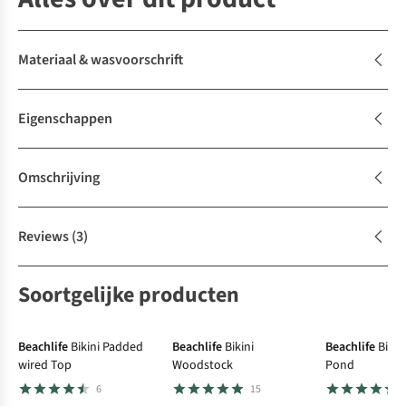
Materiaal & wasvoorschrift
Eigenschappen
Omschrijving
Reviews
(3)
Soortgelijke producten
-30%
-30%
-30%
Beachlife
Bikini Padded
Beachlife
Bikini
Beachlife
Bikin
wired Top
Woodstock
Pond
6
15