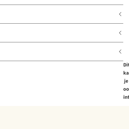
Di
ka
je
oo
in