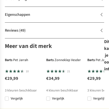
Eigenschappen
Reviews
(49)
Di
Meer van dit merk
ka
je
Barts
Pet Jarrah
Barts
Zonneklep Vesder
Barts
Pet Jarr
oo
in
10
21
€29,99
€34,99
€29,99
3
kleuren beschikbaar
4
kleuren beschikbaar
3
kleuren besc
Vergelijk
Vergelijk
Vergelijk
%
%
%