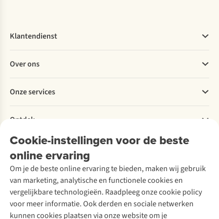
Klantendienst
Veelgestelde vragen
Over ons
Bestellen
Betalen
Werken bij A.S.Adventure
Onze services
Levering
Explore More
Retourneren
Verantwoord ondernemen
Verhuur / Skiverhuur
Bestelling herroepen
Ontdek
Over Ayacucho
Tweedehands
Onderhoud en herstellingen
Onze winkels
Cookie-instellingen voor de beste
Ski-onderhoud
A.S.Magazine
Garantie
Over A.S.Adventure
Wasservice
online ervaring
Podcast
Contact
Toegankelijkheidsverklaring
Schoenonderhoud
Explore Academy
Om je de beste online ervaring te bieden, maken wij gebruik
Schoenherstelling
Explore Camp
van marketing, analytische en functionele cookies en
Meld je aan voor de nieuwsbrief
Kledingherstelling
Gear Check
vergelijkbare technologieën. Raadpleeg onze cookie policy
Retouches
Inspiratie & advies
voor meer informatie. Ook derden en sociale netwerken
Voor bedrijven
Follow us
kunnen cookies plaatsen via onze website om je