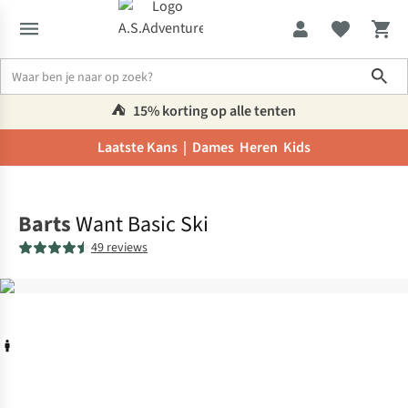
Sho
⛺️
15% korting op alle tenten
Laatste Kans |
Dames
Heren
Kids
Home
Barts
Want Basic Ski
49 reviews