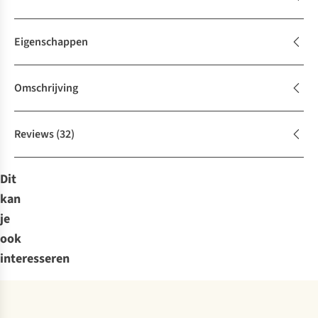
Eigenschappen
Omschrijving
Reviews
(32)
Dit
kan
je
ook
interesseren