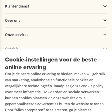
Klantendienst
Veelgestelde vragen
Over ons
Bestellen
Betalen
Werken bij A.S.Adventure
Onze services
Levering
Explore More
Retourneren
Verantwoord ondernemen
Verhuur / Skiverhuur
Bestelling herroepen
Ontdek
Over Ayacucho
Tweedehands
Onderhoud en herstellingen
Onze winkels
Cookie-instellingen voor de beste
Ski-onderhoud
A.S.Magazine
Garantie
Over A.S.Adventure
Wasservice
online ervaring
Podcast
Contact
Toegankelijkheidsverklaring
Schoenonderhoud
Explore Academy
Om je de beste online ervaring te bieden, maken wij gebruik
Schoenherstelling
Explore Camp
van marketing, analytische en functionele cookies en
Meld je aan voor de nieuwsbrief
Kledingherstelling
Gear Check
vergelijkbare technologieën. Raadpleeg onze cookie policy
Retouches
Inspiratie & advies
voor meer informatie. Ook derden en sociale netwerken
Voor bedrijven
Follow us
kunnen cookies plaatsen via onze website om je
gepersonaliseerde advertenties buiten de website te tonen.
Door “Alles accepteren” te selecteren, ga je hiermee