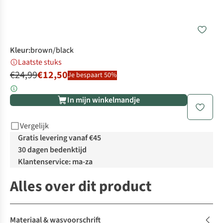
Kleur
:
brown/black
Laatste stuks
€24,99
€12,50
Je bespaart 50%
In mijn winkelmandje
Vergelijk
Gratis levering vanaf €45
30 dagen bedenktijd
Klantenservice: ma-za
Alles over dit product
Materiaal & wasvoorschrift