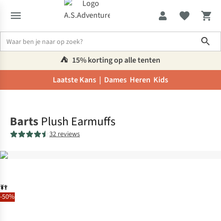
Sho
⛺️
15% korting op alle tenten
Laatste Kans |
Dames
Heren
Kids
Home
Barts
Plush Earmuffs
32 reviews
-50%