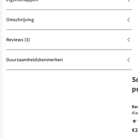
Omschrijving
Reviews
(3)
Duurzaamheidskenmerken
S
p
Bar
Ala
€2