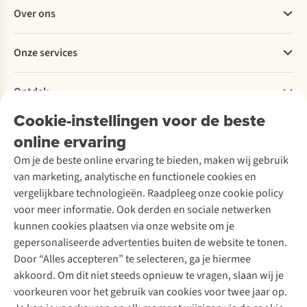
Veelgestelde vragen
Over ons
Bestellen
Betalen
Werken bij A.S.Adventure
Onze services
Levering
Explore More
Retourneren
Verantwoord ondernemen
Verhuur / Skiverhuur
Bestelling herroepen
Ontdek
Over Ayacucho
Tweedehands
Onderhoud en herstellingen
Onze winkels
Cookie-instellingen voor de beste
Ski-onderhoud
A.S.Magazine
Garantie
Over A.S.Adventure
Wasservice
online ervaring
Podcast
Contact
Toegankelijkheidsverklaring
Schoenonderhoud
Explore Academy
Om je de beste online ervaring te bieden, maken wij gebruik
Schoenherstelling
Explore Camp
van marketing, analytische en functionele cookies en
Meld je aan voor de nieuwsbrief
Kledingherstelling
Gear Check
vergelijkbare technologieën. Raadpleeg onze cookie policy
Retouches
Inspiratie & advies
voor meer informatie. Ook derden en sociale netwerken
Voor bedrijven
Follow us
kunnen cookies plaatsen via onze website om je
gepersonaliseerde advertenties buiten de website te tonen.
Door “Alles accepteren” te selecteren, ga je hiermee
akkoord. Om dit niet steeds opnieuw te vragen, slaan wij je
voorkeuren voor het gebruik van cookies voor twee jaar op.