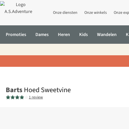
Onze diensten
Onze winkels
Onze exp
Promoties
Dames
Heren
Kids
Wandelen
K
Home
Hoed Sweetvine
Barts
Hoed Sweetvine
1 review