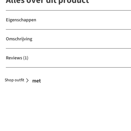
Alles over dit product
Eigenschappen
Omschrijving
Reviews
(1)
Shop outfit
Combineer met