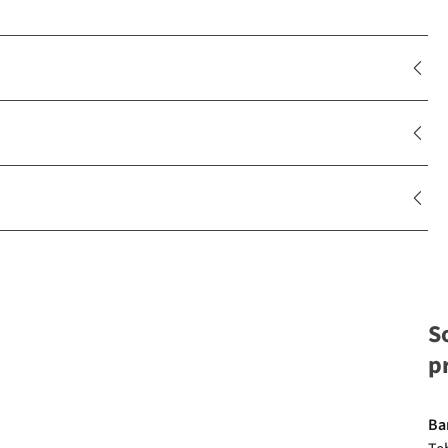
S
p
Ba