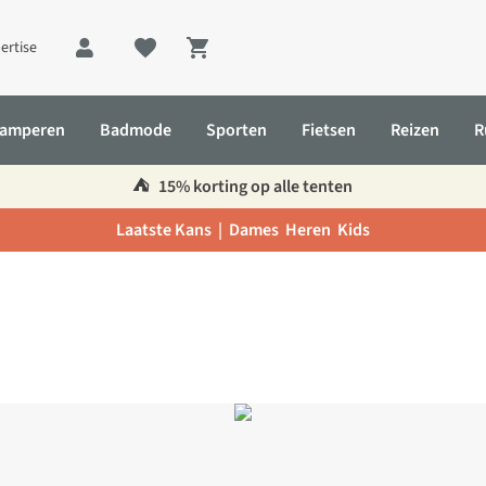
ertise
Shopping cart
amperen
Badmode
Sporten
Fietsen
Reizen
R
⛺️
15% korting op alle tenten
Laatste Kans |
Dames
Heren
Kids