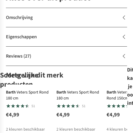
Omschrijving
Eigenschappen
Reviews
(27)
Di
Soortgelijke
Meer van dit merk
ka
producten
je
Barth
Veters Sport Rond
Barth
Veters Sport Rond
Barth
Veters B
oo
180 cm
180 cm
Rond 150cm
Barth
Barth
Barth
Veters
Barth
Veters
Veters
Veters
in
51
51
Sport Rond 180
Sport Rond 180
Bergsport Rond
Bergsport Rond
cm
cm
150cm
150cm
€4,99
€4,99
€4,99
51
51
131
131
€4,99
€4,99
€4,99
€4,99
2
kleuren beschikbaar
2
kleuren beschikbaar
4
kleuren besc