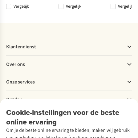
Vergelijk
Vergelijk
Vergelijk
Vergelijk
Vergelijk
Vergelijk
Vergelijk
Klantendienst
Veelgestelde vragen
Over ons
Bestellen
Betalen
Werken bij A.S.Adventure
Onze services
Levering
Explore More
Retourneren
Verantwoord ondernemen
Verhuur / Skiverhuur
Bestelling herroepen
Ontdek
Over Ayacucho
Tweedehands
Onderhoud en herstellingen
Onze winkels
Cookie-instellingen voor de beste
Ski-onderhoud
A.S.Magazine
Garantie
Over A.S.Adventure
Wasservice
online ervaring
Podcast
Contact
Toegankelijkheidsverklaring
Schoenonderhoud
Explore Academy
Om je de beste online ervaring te bieden, maken wij gebruik
Schoenherstelling
Explore Camp
van marketing, analytische en functionele cookies en