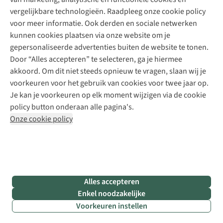
Meld je aan voor de nieuwsbrief
Kledingherstelling
Gear Check
vergelijkbare technologieën. Raadpleeg onze cookie policy
Retouches
Inspiratie & advies
voor meer informatie. Ook derden en sociale netwerken
Voor bedrijven
Follow us
kunnen cookies plaatsen via onze website om je
gepersonaliseerde advertenties buiten de website te tonen.
Door “Alles accepteren” te selecteren, ga je hiermee
akkoord. Om dit niet steeds opnieuw te vragen, slaan wij je
voorkeuren voor het gebruik van cookies voor twee jaar op.
Je kan je voorkeuren op elk moment wijzigen via de cookie
Disclaimer
Privacy Policy
Algemene voorwaarden
policy button onderaan alle pagina's.
Cookie Policy
Onze cookie policy
Retail Concepts NV,
Smallandlaan 9,
B-2660 Hoboken
team@asadventure.com
+32 (0)3 828 30 15
BTW BE 0416.762.280
Alles accepteren
Enkel noodzakelijke
Voorkeuren instellen