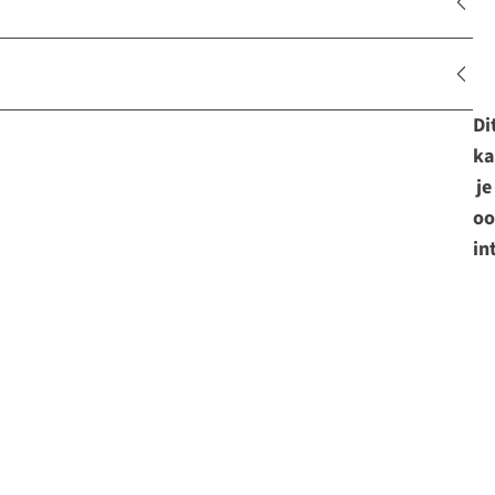
Di
ka
je
oo
in