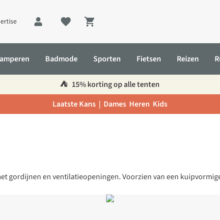
ertise
Shopping cart
amperen
Badmode
Sporten
Fietsen
Reizen
R
⛺️
15% korting op alle tenten
Laatste Kans |
Dames
Heren
Kids
 gordijnen en ventilatieopeningen. Voorzien van een kuipvormige 