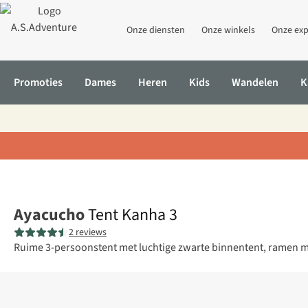
Onze diensten
Onze winkels
Onze exp
Promoties
Dames
Heren
Kids
Wandelen
K
Home
Tent Kanha 3
Ayacucho
Tent Kanha 3
2 reviews
Ruime 3-persoonstent met luchtige zwarte binnentent, ramen met