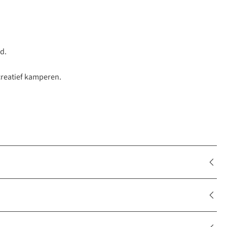
d.
ecreatief kamperen.