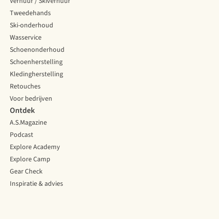
Verhuur / Skiverhuur
Tweedehands
Ski-onderhoud
Wasservice
Schoenonderhoud
Schoenherstelling
Kledingherstelling
Retouches
Voor bedrijven
Ontdek
A.S.Magazine
Podcast
Explore Academy
Explore Camp
Gear Check
Inspiratie & advies