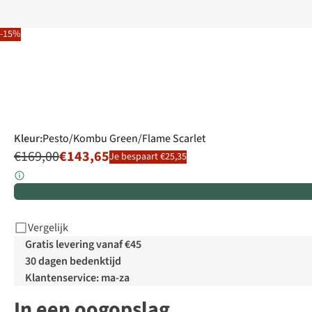
-15%
Kleur
:
Pesto/Kombu Green/Flame Scarlet
€169,00
€143,65
Je bespaart €25,35
Vergelijk
Gratis levering vanaf €45
30 dagen bedenktijd
Klantenservice: ma-za
In een oogopslag