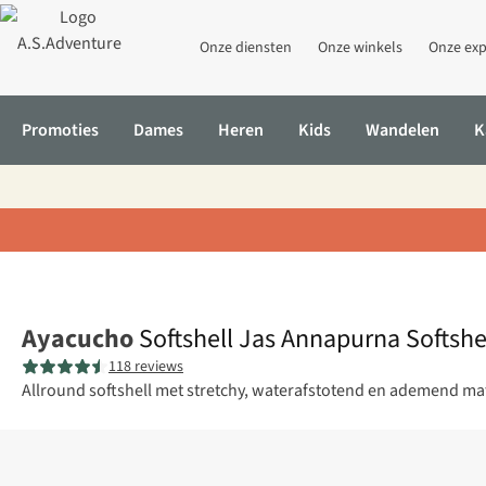
Onze diensten
Onze winkels
Onze exp
Promoties
Dames
Heren
Kids
Wandelen
K
Home
Softshell Jas Annapurna Softshell Hoodie W
Ayacucho
Softshell Jas Annapurna Softsh
118 reviews
Allround softshell met stretchy, waterafstotend en ademend mat