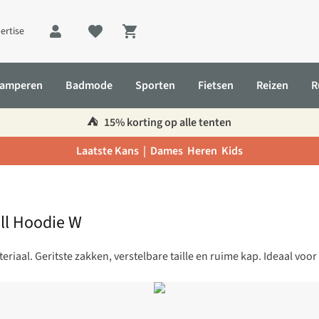
ertise
Shopping cart
amperen
Badmode
Sporten
Fietsen
Reizen
R
⛺️
15% korting op alle tenten
Laatste Kans |
Dames
Heren
Kids
ell Hoodie W
eriaal. Geritste zakken, verstelbare taille en ruime kap. Ideaal v