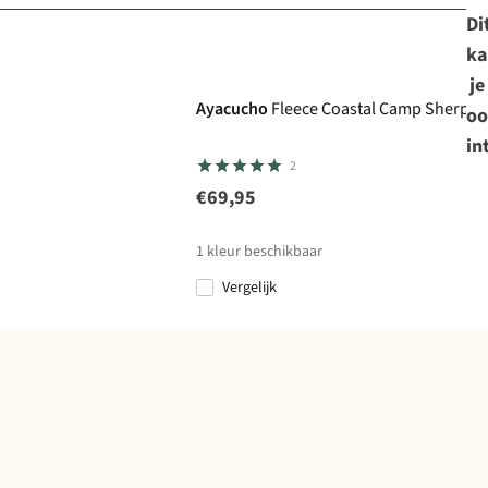
Di
ka
je
Ayacucho
Fleece Coastal Camp Sherpa F
oo
in
2
€69,95
1
kleur beschikbaar
Vergelijk