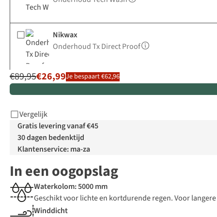
Nikwax
Onderhoud Tx Direct Proof
€89,95
€26,99
Je bespaart €62,96
Vergelijk
Gratis levering vanaf €45
30 dagen bedenktijd
Klantenservice: ma-za
In een oogopslag
Waterkolom: 5000 mm
Geschikt voor lichte en kortdurende regen. Voor langere
Winddicht