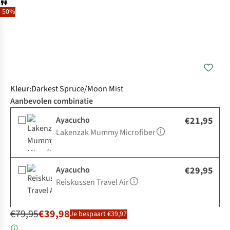
-50%
Kleur
:
Darkest Spruce/Moon Mist
Aanbevolen combinatie
Ayacucho
€21,95
Lakenzak Mummy Microfiber
Ayacucho
€29,95
Reiskussen Travel Air
€79,95
€39,98
Je bespaart €39,97