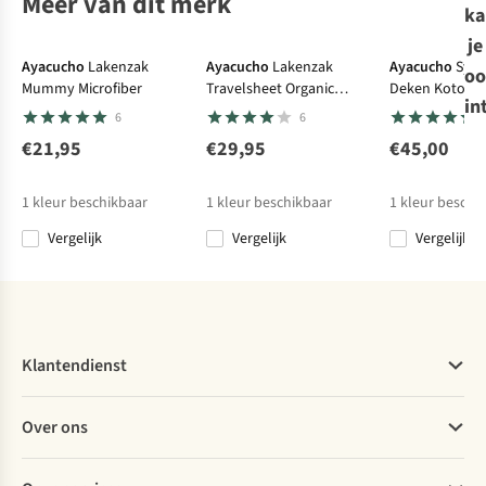
Meer van dit merk
ka
je
Ayacucho
Lakenzak
Ayacucho
Lakenzak
Ayacucho
Synt
oo
Mummy Microfiber
Travelsheet Organic
Deken Kotor 1
in
Cotton
6
6
€21,95
€29,95
€45,00
1
kleur beschikbaar
1
kleur beschikbaar
1
kleur beschi
Vergelijk
Vergelijk
Vergelijk
Klantendienst
Veelgestelde vragen
Over ons
Bestellen
Betalen
Werken bij A.S.Adventure