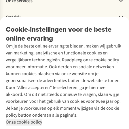
Onze services
Levering
Explore More
Retourneren
Verantwoord ondernemen
Verhuur / Skiverhuur
Bestelling herroepen
Ontdek
Over Ayacucho
Tweedehands
Onderhoud en herstellingen
Onze winkels
Cookie-instellingen voor de beste
Ski-onderhoud
A.S.Magazine
Garantie
Over A.S.Adventure
Wasservice
online ervaring
Podcast
Contact
Toegankelijkheidsverklaring
Schoenonderhoud
Explore Academy
Om je de beste online ervaring te bieden, maken wij gebruik
Schoenherstelling
Explore Camp
van marketing, analytische en functionele cookies en
Meld je aan voor de nieuwsbrief
Kledingherstelling
Gear Check
vergelijkbare technologieën. Raadpleeg onze cookie policy
Retouches
Inspiratie & advies
voor meer informatie. Ook derden en sociale netwerken
Voor bedrijven
Follow us
kunnen cookies plaatsen via onze website om je
gepersonaliseerde advertenties buiten de website te tonen.
Door “Alles accepteren” te selecteren, ga je hiermee
akkoord. Om dit niet steeds opnieuw te vragen, slaan wij je
voorkeuren voor het gebruik van cookies voor twee jaar op.
Je kan je voorkeuren op elk moment wijzigen via de cookie
Disclaimer
Privacy Policy
Algemene voorwaarden
policy button onderaan alle pagina's.
Cookie Policy
Onze cookie policy