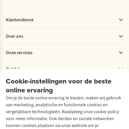
Klantendienst
Veelgestelde vragen
Over ons
Bestellen
Betalen
Werken bij A.S.Adventure
Onze services
Levering
Explore More
Retourneren
Verantwoord ondernemen
Verhuur / Skiverhuur
Bestelling herroepen
Ontdek
Over Ayacucho
Tweedehands
Onderhoud en herstellingen
Onze winkels
Cookie-instellingen voor de beste
Ski-onderhoud
A.S.Magazine
Garantie
Over A.S.Adventure
Wasservice
online ervaring
Podcast
Contact
Toegankelijkheidsverklaring
Schoenonderhoud
Explore Academy
Om je de beste online ervaring te bieden, maken wij gebruik
Schoenherstelling
Explore Camp
van marketing, analytische en functionele cookies en
Meld je aan voor de nieuwsbrief
Kledingherstelling
Gear Check
vergelijkbare technologieën. Raadpleeg onze cookie policy
Retouches
Inspiratie & advies
voor meer informatie. Ook derden en sociale netwerken
Voor bedrijven
Follow us
kunnen cookies plaatsen via onze website om je