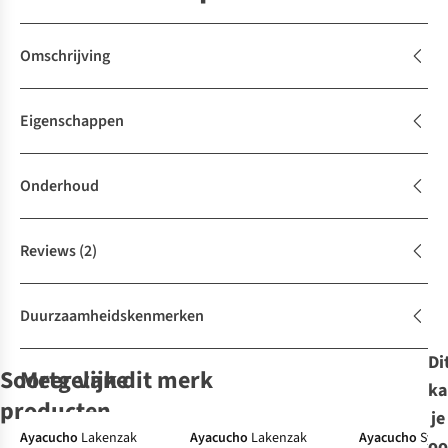
Omschrijving
Eigenschappen
Onderhoud
Reviews
(2)
Duurzaamheidskenmerken
Di
Soortgelijke
Meer van dit merk
ka
producten
je
Ayacucho
Lakenzak
Ayacucho
Lakenzak
Ayacucho
Synt
oo