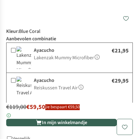
Kleur
:
Blue Coral
Aanbevolen combinatie
Ayacucho
€21,95
Lakenzak Mummy Microfiber
Ayacucho
€29,95
Reiskussen Travel Air
€119,00
€59,50
Je bespaart €59,50
In mijn winkelmandje
Vergelijk