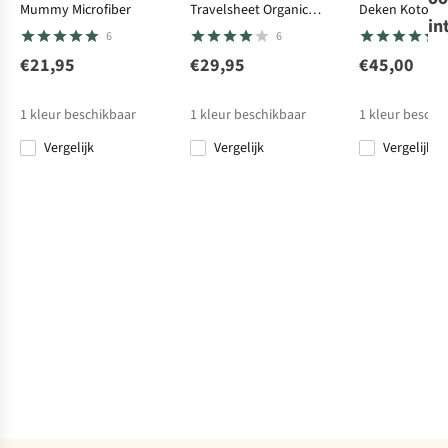
Mummy Microfiber
Travelsheet Organic
Deken Kotor 1
Outwell
Slaapzak Campion
in
Cotton
6
6
Lux
€21,95
€29,95
€45,00
7
€54,95
1
kleur beschikbaar
1
kleur beschikbaar
1
kleur beschi
Vergelijk
Vergelijk
Vergelijk
Afmetingen verpakking
(cm)
Gewicht (g)
1600
Persoonlengte (cm)
Isolatie
Synthetisch
Temperatuur
(comfort/limiet/extreem)
5°C / -1°C / -16°C
Vergelijk