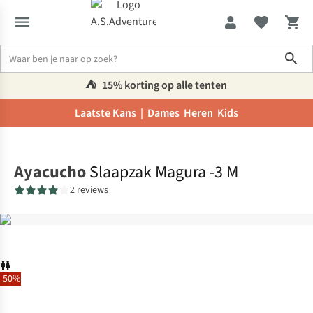
Sho
⛺️
15% korting op alle tenten
Laatste Kans |
Dames
Heren
Kids
Home
Ayacucho
Slaapzak Magura -3 M
2 reviews
-50%