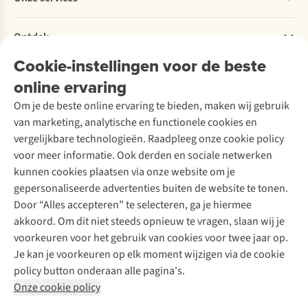
Explore More
Retourneren
Verantwoord ondernemen
Verhuur / Skiverhuur
Bestelling herroepen
Ontdek
Over Ayacucho
Tweedehands
Onderhoud en herstellingen
Onze winkels
Cookie-instellingen voor de beste
Ski-onderhoud
A.S.Magazine
Garantie
Over A.S.Adventure
Wasservice
online ervaring
Podcast
Contact
Toegankelijkheidsverklaring
Schoenonderhoud
Explore Academy
Om je de beste online ervaring te bieden, maken wij gebruik
Schoenherstelling
Explore Camp
van marketing, analytische en functionele cookies en
Meld je aan voor de nieuwsbrief
Kledingherstelling
Gear Check
vergelijkbare technologieën. Raadpleeg onze cookie policy
Retouches
Inspiratie & advies
voor meer informatie. Ook derden en sociale netwerken
Voor bedrijven
Follow us
kunnen cookies plaatsen via onze website om je
gepersonaliseerde advertenties buiten de website te tonen.
Door “Alles accepteren” te selecteren, ga je hiermee
akkoord. Om dit niet steeds opnieuw te vragen, slaan wij je
voorkeuren voor het gebruik van cookies voor twee jaar op.
Je kan je voorkeuren op elk moment wijzigen via de cookie
Disclaimer
Privacy Policy
Algemene voorwaarden
policy button onderaan alle pagina's.
Cookie Policy
Onze cookie policy