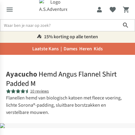
Sho
⛺️
15% korting op alle tenten
Laatste Kans |
Dames
Heren
Kids
Home
Ayacucho
Hemd Angus Flannel Shirt
Padded M
10 reviews
Flanellen hemd van biologisch katoen met fleece voering,
lichte Sorona®-padding, sluitbare borstzakken en
verstelbare mouwen.