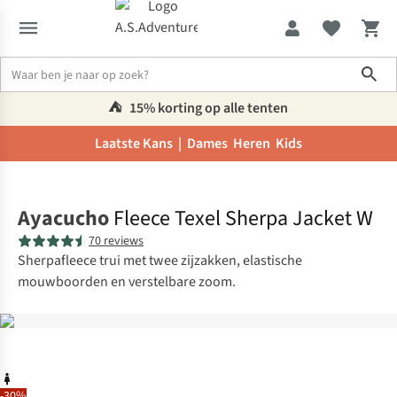
Sho
⛺️
15% korting op alle tenten
Laatste Kans |
Dames
Heren
Kids
Home
Ayacucho
Fleece Texel Sherpa Jacket W
70 reviews
Sherpafleece trui met twee zijzakken, elastische
mouwboorden en verstelbare zoom.
-30%