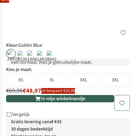
Kleur
:
Goblin Blue
%
%
%
Valt normaal. Kies je gebruikelijke maat.
Kies je maat:
XS
XL
XXL
3XL
€69,95
€48,97
Je bespaart €20,98
In mijn winkelmandje
Vergelijk
Gratis levering vanaf €45
30 dagen bedenktijd