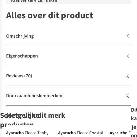
Klantenservice: ma-za
Alles over dit product
Omschrijving
Eigenschappen
Reviews
(70)
Duurzaamheidskenmerken
Di
Soortgelijke
Meer van dit merk
ka
producten
je
-50%
Ayacucho
Fleece Tenby
Ayacucho
Fleece Coastal
Ayacucho
Flee
oo