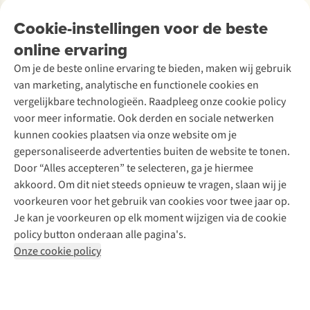
Over Ayacucho
Tweedehands
Onderhoud en herstellingen
Onze winkels
Cookie-instellingen voor de beste
Ski-onderhoud
A.S.Magazine
Garantie
Over A.S.Adventure
Wasservice
online ervaring
Podcast
Contact
Toegankelijkheidsverklaring
Schoenonderhoud
Explore Academy
Om je de beste online ervaring te bieden, maken wij gebruik
Schoenherstelling
Explore Camp
van marketing, analytische en functionele cookies en
Meld je aan voor de nieuwsbrief
Kledingherstelling
Gear Check
vergelijkbare technologieën. Raadpleeg onze cookie policy
Retouches
Inspiratie & advies
voor meer informatie. Ook derden en sociale netwerken
Voor bedrijven
Follow us
kunnen cookies plaatsen via onze website om je
gepersonaliseerde advertenties buiten de website te tonen.
Door “Alles accepteren” te selecteren, ga je hiermee
akkoord. Om dit niet steeds opnieuw te vragen, slaan wij je
voorkeuren voor het gebruik van cookies voor twee jaar op.
Je kan je voorkeuren op elk moment wijzigen via de cookie
Disclaimer
Privacy Policy
Algemene voorwaarden
policy button onderaan alle pagina's.
Cookie Policy
Onze cookie policy
Retail Concepts NV,
Smallandlaan 9,
B-2660 Hoboken
team@asadventure.com
+32 (0)3 828 30 15
BTW BE 0416.762.280